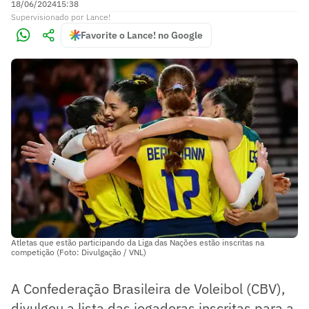
18/06/2024
15:38
Supervisionado
por
Lance!
Favorite o Lance! no Google
Atletas que estão participando da Liga das Nações estão inscritas na
competição (Foto: Divulgação / VNL)
A Confederação Brasileira de Voleibol (CBV),
divulgou a lista das jogadoras inscritas para a