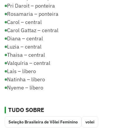
Pri Daroit – ponteira
Rosamaria – ponteira
Carol – central
Carol Gattaz – central
Diana – central
Luzia – central
Thaisa – central
Valquíria – central
Laís – líbero
Natinha – líbero
Nyeme – líbero
TUDO SOBRE
Seleção Brasileira de Vôlei Feminino
volei