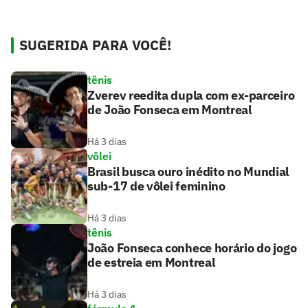
SUGERIDA PARA VOCÊ!
tênis
Zverev reedita dupla com ex-parceiro
de João Fonseca em Montreal
Há 3 dias
vôlei
Brasil busca ouro inédito no Mundial
sub-17 de vôlei feminino
Há 3 dias
tênis
João Fonseca conhece horário do jogo
de estreia em Montreal
Há 3 dias