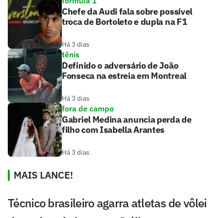
fórmula 1
Chefe da Audi fala sobre possível
troca de Bortoleto e dupla na F1
Há 3 dias
tênis
Definido o adversário de João
Fonseca na estreia em Montreal
Há 3 dias
fora de campo
Gabriel Medina anuncia perda de
filho com Isabella Arantes
Há 3 dias
MAIS LANCE!
Técnico brasileiro agarra atletas de vôlei