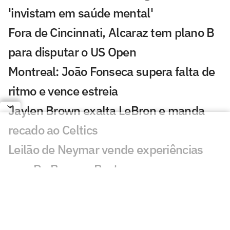
'invistam em saúde mental'
Fora de Cincinnati, Alcaraz tem plano B
para disputar o US Open
Montreal: João Fonseca supera falta de
ritmo e vence estreia
Jaylen Brown exalta LeBron e manda
recado ao Celtics
Leilão de Neymar vende experiências
com Do Bronx e Poatan
Equipe de Bortoleto abre mão de
evoluções no motor para mirar 2028
Charles do Bronx lamenta morte de