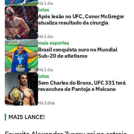
Há 1 dia
lutas
Após lesão no UFC, Conor McGregor
atualiza resultado da cirurgia
Há 1 dia
mais esportes
Brasil conquista ouro no Mundial
Sub-20 de atletismo
Há 1 dia
lutas
Sem Charles do Bronx, UFC 331 terá
revanches de Pantoja e Moicano
Há 2 dias
MAIS LANCE!
Favorito Alexander Zverev cai na estreia