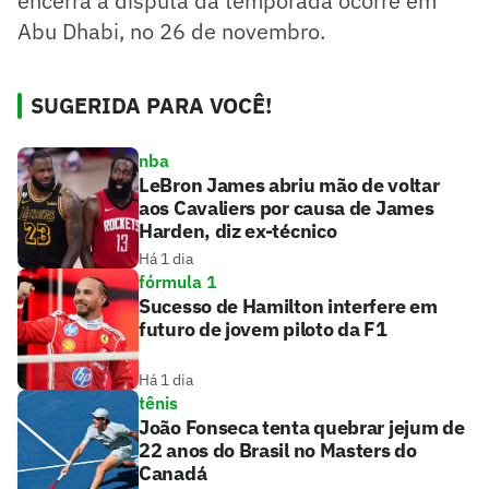
encerra a disputa da temporada ocorre em
Abu Dhabi, no 26 de novembro.
SUGERIDA PARA VOCÊ!
nba
LeBron James abriu mão de voltar
aos Cavaliers por causa de James
Harden, diz ex-técnico
Há 1 dia
fórmula 1
Sucesso de Hamilton interfere em
futuro de jovem piloto da F1
Há 1 dia
tênis
João Fonseca tenta quebrar jejum de
22 anos do Brasil no Masters do
Canadá