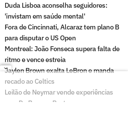
Duda Lisboa aconselha seguidores:
'invistam em saúde mental'
Fora de Cincinnati, Alcaraz tem plano B
para disputar o US Open
Montreal: João Fonseca supera falta de
ritmo e vence estreia
Jaylen Brown exalta LeBron e manda
recado ao Celtics
Leilão de Neymar vende experiências
com Do Bronx e Poatan
Equipe de Bortoleto abre mão de
evoluções no motor para mirar 2028