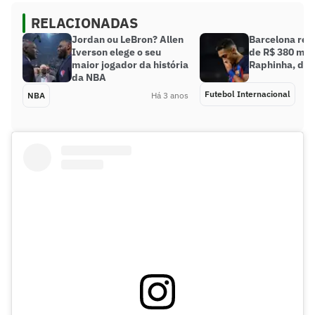
RELACIONADAS
Jordan ou LeBron? Allen
Barcelona rec
Iverson elege o seu
de R$ 380 mil
maior jogador da história
Raphinha, diz 
da NBA
Futebol Internacional
NBA
Há 3 anos