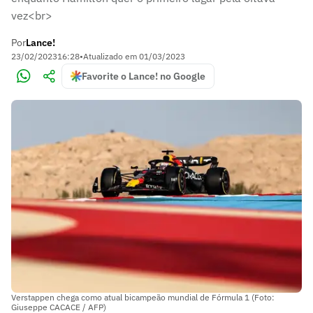
vez<br>
Por
Lance!
23/02/2023
16:28
•
Atualizado em
01/03/2023
Favorite o Lance! no Google
Verstappen chega como atual bicampeão mundial de Fórmula 1 (Foto:
Giuseppe CACACE / AFP)