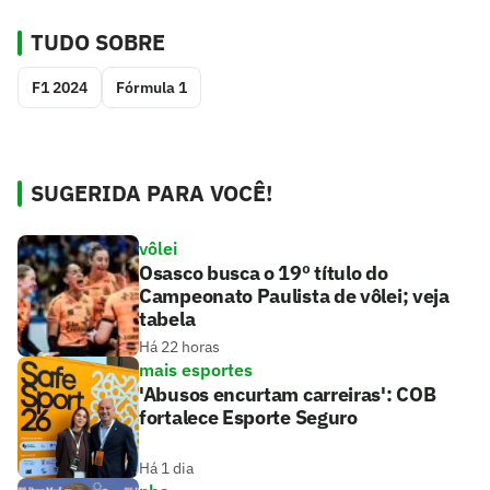
TUDO SOBRE
F1 2024
Fórmula 1
SUGERIDA PARA VOCÊ!
vôlei
Osasco busca o 19º título do
Campeonato Paulista de vôlei; veja
tabela
Há 22 horas
mais esportes
'Abusos encurtam carreiras': COB
fortalece Esporte Seguro
Há 1 dia