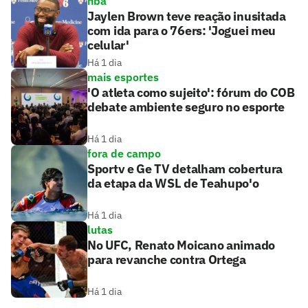
nba
Jaylen Brown teve reação inusitada
com ida para o 76ers: 'Joguei meu
celular'
Há 1 dia
mais esportes
'O atleta como sujeito': fórum do COB
debate ambiente seguro no esporte
Há 1 dia
fora de campo
Sportv e Ge TV detalham cobertura
da etapa da WSL de Teahupo'o
Há 1 dia
lutas
No UFC, Renato Moicano animado
para revanche contra Ortega
Há 1 dia