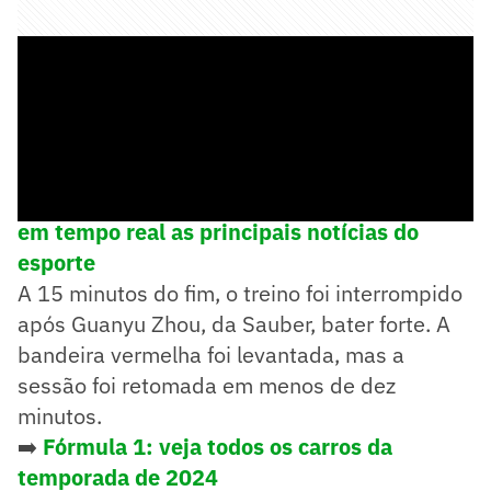
➡️
Siga o Lance! no WhatsApp e acompanhe
em tempo real as principais notícias do
esporte
A 15 minutos do fim, o treino foi interrompido
após Guanyu Zhou, da Sauber, bater forte. A
bandeira vermelha foi levantada, mas a
sessão foi retomada em menos de dez
minutos.
➡️
Fórmula 1: veja todos os carros da
temporada de 2024