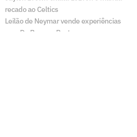
recado ao Celtics
Leilão de Neymar vende experiências
com Do Bronx e Poatan
Equipe de Bortoleto abre mão de
evoluções no motor para mirar 2028
Charles do Bronx lamenta morte de
Puro Osso: 'Como vou entrar no
tatame?'
Veja os lances de João Fonseca x
Tsitsipas em Montreal
Sabalenka revela foco após pausa:
'Estava pronta para lutar'