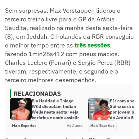
Sem surpresas, Max Verstappen liderou o
terceiro treino livre para o GP da Arábia
Saudita, realizado na manhã desta sexta-feira
(8), em Jeddah. O holandês da RBR conseguiu
o melhor tempo entre as
três sessões
,
fazendo 1min28s412 com pneus macios.
Charles Leclerc (Ferrari) e Sergio Perez (RBR)
tiveram, respectivamente, o segundo e o
terceiro melhores desempenhos.
RELACIONADAS
Bia Haddad e Thiago
F1: com apend
Wild disputam Indian
Sainz será sub
Wells nesta sexta: veja
por jovem pil
horários e onde assistir
da Arábia Sau
Mais Esportes
Há 2 anos
Mais Esportes