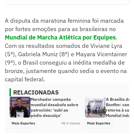
Com os resultados somados de Viviane Lyra (5ª), Gabriela
Muniz (8ª) e Mayara Vicentainer (9ª), o Brasil conseguiu a
inédita medalha de bronze, do Mundial de Marcha Atlética
A disputa da maratona feminina foi marcada
por Equipes.
por fortes emoções para as brasileiras no
Resumo supervisionado pelo jornalista!
Mundial de Marcha Atlética por Equipes
.
Com os resultados somados de Viviane Lyra
(5ª), Gabriela Muniz (8ª) e Mayara Vicentainer
(9ª), o Brasil conseguiu a inédita medalha de
bronze, justamente quando sedia o evento na
capital federal.
RELACIONADAS
Marchador campeão
A Brasília de 
mundial desabafa sobre
Bonfim: camp
patrocínio: ‘subi ao
retorna à casa
pódio descalço’
Mundial inédi
Mais Esportes
Há 3 meses
Mais Esportes