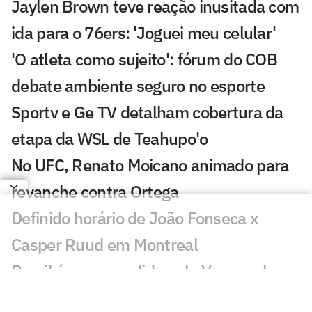
Jaylen Brown teve reação inusitada com
ida para o 76ers: 'Joguei meu celular'
'O atleta como sujeito': fórum do COB
debate ambiente seguro no esporte
Sportv e Ge TV detalham cobertura da
etapa da WSL de Teahupo'o
No UFC, Renato Moicano animado para
revanche contra Ortega
Definido horário de João Fonseca x
Casper Ruud em Montreal
Brasil é surpreendido pela Venezuela e
deixa escapar vaga na AmeriCup