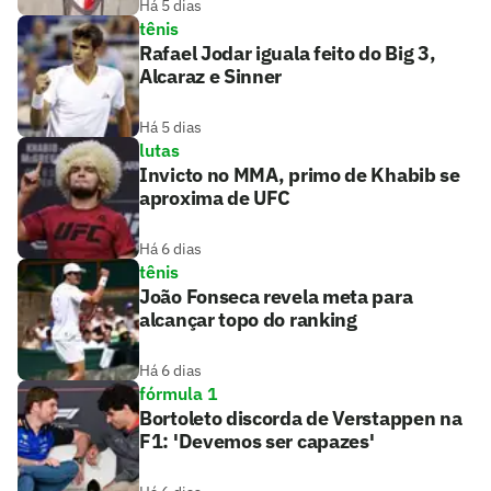
Há 5 dias
tênis
Rafael Jodar iguala feito do Big 3,
Alcaraz e Sinner
Há 5 dias
lutas
Invicto no MMA, primo de Khabib se
aproxima de UFC
Há 6 dias
tênis
João Fonseca revela meta para
alcançar topo do ranking
Há 6 dias
fórmula 1
Bortoleto discorda de Verstappen na
F1: 'Devemos ser capazes'