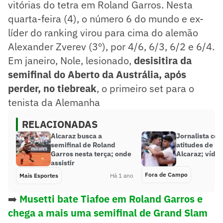
vitórias do tetra em Roland Garros. Nesta
quarta-feira (4), o número 6 do mundo e ex-
líder do ranking virou para cima do alemão
Alexander Zverev (3º), por 4/6, 6/3, 6/2 e 6/4.
Em janeiro, Nole, lesionado,
desisitira da
semifinal do Aberto da Austrália, após
perder, no tiebreak
, o primeiro set para o
tenista da Alemanha
RELACIONADAS
Alcaraz busca a
Jornalista co
semifinal de Roland
atitudes de N
Garros nesta terça; onde
Alcaraz; víde
assistir
Fora de Campo
Mais Esportes
Há 1 ano
➡️
Musetti bate Tiafoe em Roland Garros e
chega a mais uma semifinal de Grand Slam