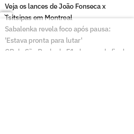
Veja os lances de João Fonseca x
Tsitsipas em Montreal
Sabalenka revela foco após pausa:
'Estava pronta para lutar'
GP de São Paulo de F1 abre venda final
de ingressos para Interlagos
Bortoleto recebe apoio de Verstappen
após crítica à F1 2026
Estreia de João Fonseca em Montreal:
horário e onde assistir
Masters: João Fonseca tem mais vitórias
que Tsitsipas no ano