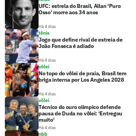
UFC: estrela do Brasil, Allan 'Puro
Osso' morre aos 34 anos
Há 4 dias
tênis
Jogo que define rival de estreia de
João Fonseca é adiado
Há 4 dias
vôlei
No topo do vôlei de praia, Brasil tem
briga interna por Los Angeles 2028
Há 4 dias
vôlei
Técnico do ouro olímpico defende
pausa de Duda no vôlei: 'Entregou
muito'
Há 4 dias
nbb