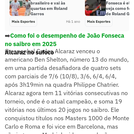
brasileiro e vai às
Fonseca é eli
quartas em Roland
veja como foi
Garros
de Roland Gar
Mais Esportes
Há 1 ano
Mais Esportes
➡️
Como foi o desempenho de João Fonseca
no saibro em 2025
O espanhol Carlos Alcaraz venceu o
Alcaraz no sufoco
americano Ben Shelton, número 13 do mundo,
em uma partida desafiadora de quatro sets
com parciais de 7/6 (10/8), 3/6, 6/4, 6/4,
após 3h19min na quadra Philippe Chatrier.
Alcaraz agora tem 11 vitórias consecutivas no
torneio, onde é o atual campeão, e soma 19
vitórias nos últimos 20 jogos no saibro. Ele
conquistou títulos nos Masters 1000 de Monte
Carlo e Roma e foi vice em Barcelona, mas