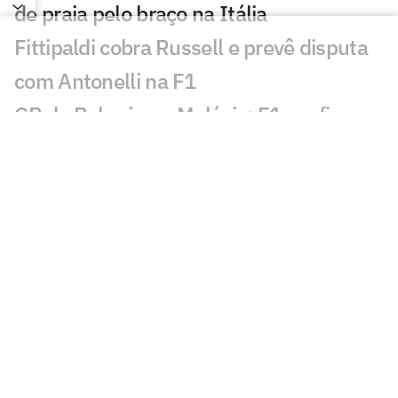
de praia pelo braço na Itália
Fittipaldi cobra Russell e prevê disputa
com Antonelli na F1
GP do Bahrein na Malásia: F1 confirma
prova diurna; entenda
Rússia retorna à VNL em 2027 com
formato ampliado; entenda
Incêndio destrói apartamento de Kayky
Mota, nadador olímpico pelo Brasil
Campeão olímpico da praia substituirá
Darlan na quadra
São Paulo recebe Mundial de Clubes