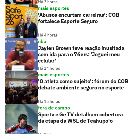
Há 3 horas
mais esportes
'Abusos encurtam carreiras': COB
fortalece Esporte Seguro
Há 4 horas
nba
Jaylen Brown teve reação inusitada
com ida para o 76ers: 'Joguei meu
celular'
Há 14 horas
mais esportes
'O atleta como sujeito': fórum do COB
debate ambiente seguro no esporte
Há 15 horas
fora de campo
Sportv e Ge TV detalham cobertura
da etapa da WSL de Teahupo'o