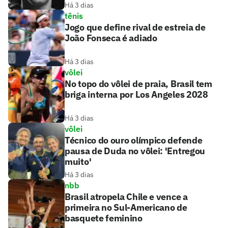
Há 3 dias
tênis
Jogo que define rival de estreia de
João Fonseca é adiado
Há 3 dias
vôlei
No topo do vôlei de praia, Brasil tem
briga interna por Los Angeles 2028
Há 3 dias
vôlei
Técnico do ouro olímpico defende
pausa de Duda no vôlei: 'Entregou
muito'
Há 3 dias
nbb
Brasil atropela Chile e vence a
primeira no Sul-Americano de
basquete feminino