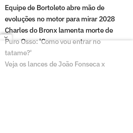
Equipe de Bortoleto abre mão de
evoluções no motor para mirar 2028
Charles do Bronx lamenta morte de
Puro Osso: 'Como vou entrar no
tatame?'
Veja os lances de João Fonseca x
Tsitsipas em Montreal
Sabalenka revela foco após pausa:
'Estava pronta para lutar'
GP de São Paulo de F1 abre venda final
de ingressos para Interlagos
Bortoleto recebe apoio de Verstappen