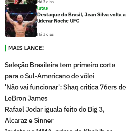
Há 3 dias
lutas
Destaque do Brasil, Jean Silva volta a
liderar Noche UFC
Há 3 dias
MAIS LANCE!
Seleção Brasileira tem primeiro corte
para o Sul-Americano de vôlei
'Não vai funcionar': Shaq critica 76ers de
LeBron James
Rafael Jodar iguala feito do Big 3,
Alcaraz e Sinner