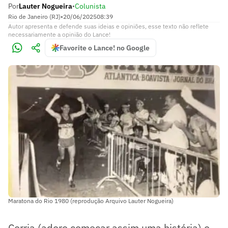
Por
Lauter Nogueira
Colunista
•
Rio de Janeiro (RJ)
•
20/06/2025
08:39
Autor apresenta e defende suas ideias e opiniões, esse texto não reflete
necessariamente a opinião do Lance!
Favorite o Lance! no Google
Maratona do Rio 1980 (reprodução Arquivo Lauter Nogueira)
Corria (adoro começar assim uma história) o