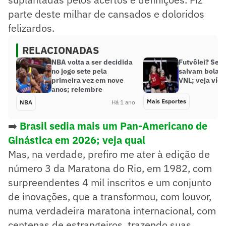
parte deste milhar de cansados e doloridos
felizardos.
RELACIONADAS
NBA volta a ser decidida
Futvôlei? Sel
no jogo sete pela
salvam bola c
primeira vez em nove
VNL; veja víd
anos; relembre
Mais Esportes
NBA
Há 1 ano
➡️
Brasil sedia mais um Pan-Americano de
Ginástica em 2026; veja qual
Mas, na verdade, prefiro me ater à edição de
número 3 da Maratona do Rio, em 1982, com
surpreendentes 4 mil inscritos e um conjunto
de inovações, que a transformou, com louvor,
numa verdadeira maratona internacional, com
centenas de estrangeiros, trazendo suas