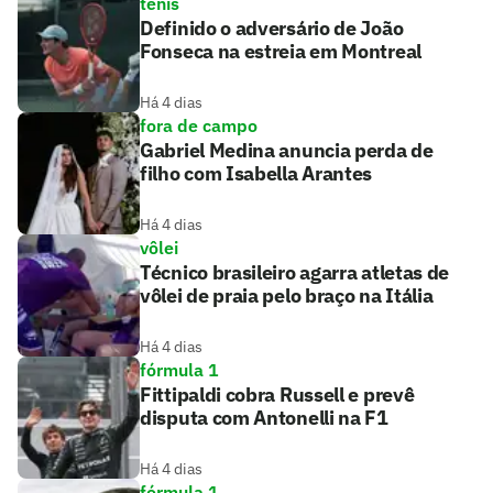
tênis
Definido o adversário de João
Fonseca na estreia em Montreal
Há 4 dias
fora de campo
Gabriel Medina anuncia perda de
filho com Isabella Arantes
Há 4 dias
vôlei
Técnico brasileiro agarra atletas de
vôlei de praia pelo braço na Itália
Há 4 dias
fórmula 1
Fittipaldi cobra Russell e prevê
disputa com Antonelli na F1
Há 4 dias
fórmula 1