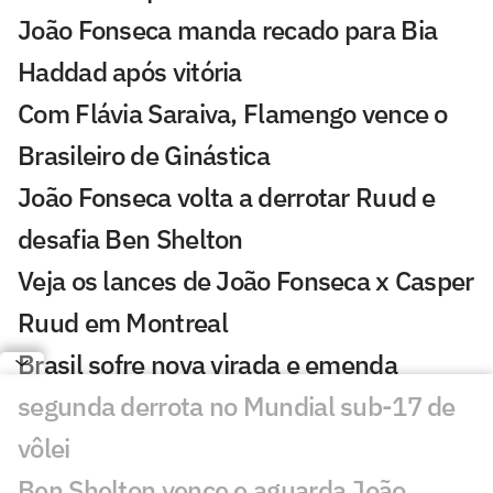
João Fonseca manda recado para Bia
Haddad após vitória
Com Flávia Saraiva, Flamengo vence o
Brasileiro de Ginástica
João Fonseca volta a derrotar Ruud e
desafia Ben Shelton
Veja os lances de João Fonseca x Casper
Ruud em Montreal
Brasil sofre nova virada e emenda
segunda derrota no Mundial sub-17 de
vôlei
Ben Shelton vence e aguarda João