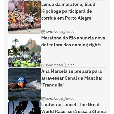
Lenda da maratona, Eliud
Kipchoge participará de
corrida em Porto Alegre
12/03/2026
15:09
Maratona do Rio anuncia nova
detentora dos naming rights
23/01/2026
12:38
Ana Marcela se prepara para
atravessar Canal da Mancha:
'Tranquila'
05/01/2026
09:00
Lauter no Lance!: The Great
World Race, será essa a última