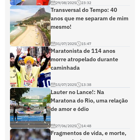
29/08/2025
23:32
Transversal do Tempo: 40
anos que me separam de mim
mesmo!
31/07/2025
15:47
Maratonista de 114 anos
morre atropelado durante
caminhada
15/07/2025
13:38
Lauter no Lance!: Na
Maratona do Rio, uma relação
de amor e ódio
27/06/2025
14:48
Fragmentos de vida, e morte,