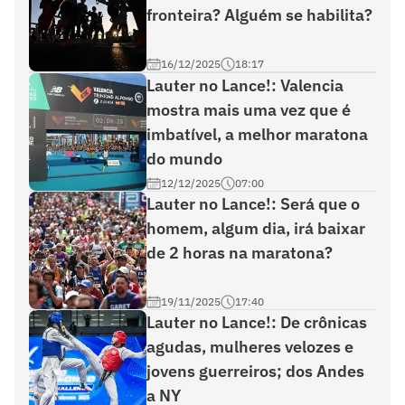
fronteira? Alguém se habilita?
16/12/2025
18:17
Lauter no Lance!: Valencia
mostra mais uma vez que é
imbatível, a melhor maratona
do mundo
12/12/2025
07:00
Lauter no Lance!: Será que o
homem, algum dia, irá baixar
de 2 horas na maratona?
19/11/2025
17:40
Lauter no Lance!: De crônicas
agudas, mulheres velozes e
jovens guerreiros; dos Andes
a NY