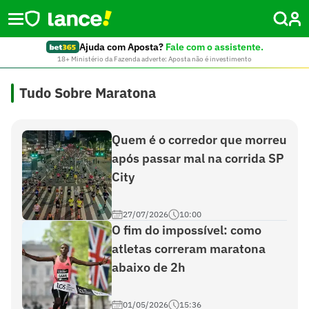
Ajuda com Aposta?
Fale com o assistente.
18+ Ministério da Fazenda adverte: Aposta não é investimento
Tudo Sobre Maratona
Quem é o corredor que morreu
após passar mal na corrida SP
City
27/07/2026
10:00
O fim do impossível: como
atletas correram maratona
abaixo de 2h
01/05/2026
15:36