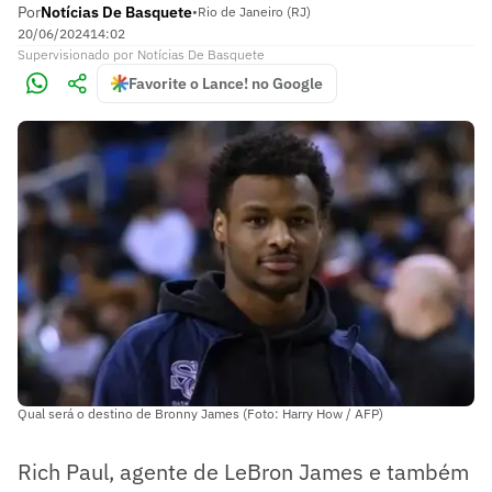
Por
Notícias De Basquete
•
Rio de Janeiro (RJ)
20/06/2024
14:02
Supervisionado
por
Notícias De Basquete
Favorite o Lance! no Google
Qual será o destino de Bronny James (Foto: Harry How / AFP)
Rich Paul, agente de LeBron James e também