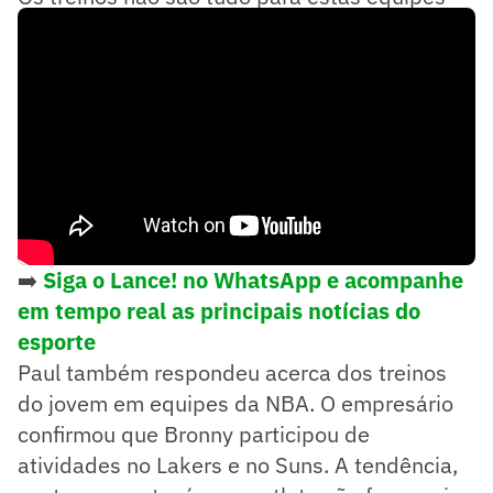
disse.
➡️
Siga o Lance! no WhatsApp e acompanhe
em tempo real as principais notícias do
esporte
Paul também respondeu acerca dos treinos
do jovem em equipes da NBA. O empresário
confirmou que Bronny participou de
atividades no Lakers e no Suns. A tendência,