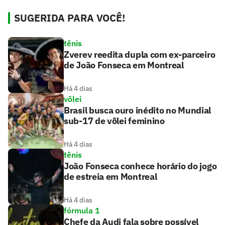
SUGERIDA PARA VOCÊ!
tênis
Zverev reedita dupla com ex-parceiro
de João Fonseca em Montreal
Há 4 dias
vôlei
Brasil busca ouro inédito no Mundial
sub-17 de vôlei feminino
Há 4 dias
tênis
João Fonseca conhece horário do jogo
de estreia em Montreal
Há 4 dias
fórmula 1
Chefe da Audi fala sobre possível