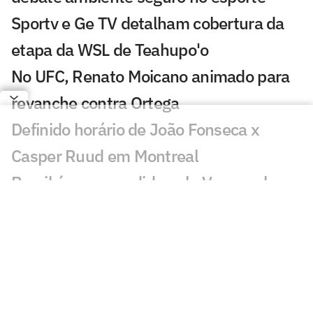
Sportv e Ge TV detalham cobertura da
etapa da WSL de Teahupo'o
No UFC, Renato Moicano animado para
revanche contra Ortega
Definido horário de João Fonseca x
Casper Ruud em Montreal
Brasil é surpreendido pela Venezuela e
deixa escapar vaga na AmeriCup
feminina
Exclusivo: pai de Bortoleto revela
bastidores de dupla na Audi e futuro na