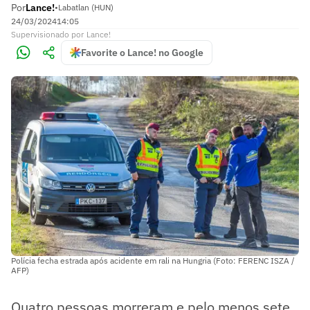
Por
Lance!
•
Labatlan (HUN)
24/03/2024
14:05
Supervisionado
por
Lance!
Favorite o Lance! no Google
Polícia fecha estrada após acidente em rali na Hungria (Foto: FERENC ISZA /
AFP)
Quatro pessoas morreram e pelo menos sete