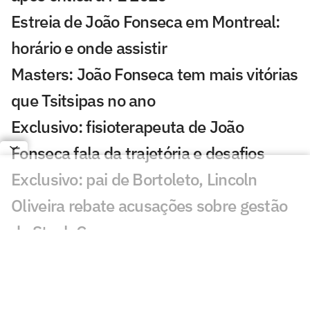
Estreia de João Fonseca em Montreal:
horário e onde assistir
Masters: João Fonseca tem mais vitórias
que Tsitsipas no ano
Exclusivo: fisioterapeuta de João
Fonseca fala da trajetória e desafios
Exclusivo: pai de Bortoleto, Lincoln
Oliveira rebate acusações sobre gestão
da Stock Car
Zverev reedita dupla com ex-parceiro de
João Fonseca em Montreal