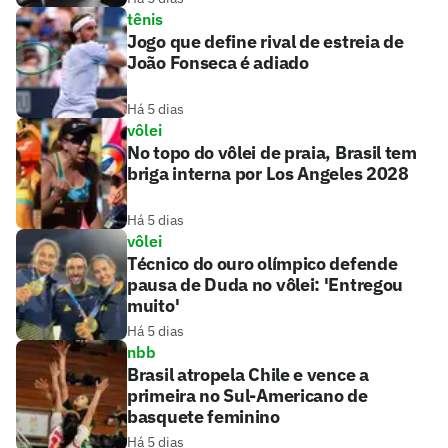
tênis
Jogo que define rival de estreia de
João Fonseca é adiado
Há 5 dias
vôlei
No topo do vôlei de praia, Brasil tem
briga interna por Los Angeles 2028
Há 5 dias
vôlei
Técnico do ouro olímpico defende
pausa de Duda no vôlei: 'Entregou
muito'
Há 5 dias
nbb
Brasil atropela Chile e vence a
primeira no Sul-Americano de
basquete feminino
Há 5 dias