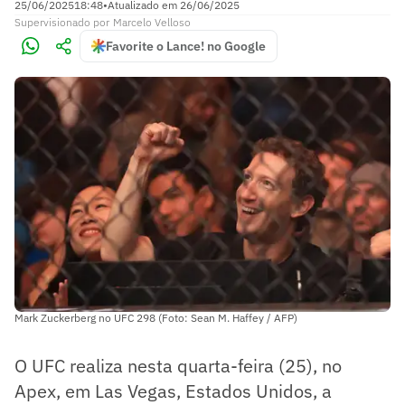
25/06/2025
18:48
•
Atualizado em
26/06/2025
Supervisionado
por
Marcelo Velloso
Favorite o Lance! no Google
Mark Zuckerberg no UFC 298 (Foto: Sean M. Haffey / AFP)
O UFC realiza nesta quarta-feira (25), no
Apex, em Las Vegas, Estados Unidos, a