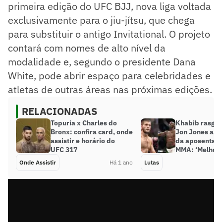
primeira edição do UFC BJJ, nova liga voltada
exclusivamente para o jiu-jítsu, que chega
para substituir o antigo Invitational. O projeto
contará com nomes de alto nível da
modalidade e, segundo o presidente Dana
White, pode abrir espaço para celebridades e
atletas de outras áreas nas próximas edições.
RELACIONADAS
Topuria x Charles do
Khabib rasga 
Bronx: confira card, onde
Jon Jones apó
assistir e horário do
da aposentado
UFC 317
MMA: ‘Melhor d
Onde Assistir
Há 1 ano
Lutas