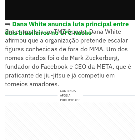
➡️
Dana White anuncia luta principal entre
Em entrevista ao TMZ Sports, Dana White
dois brasileiros no UFC Noche
afirmou que a organização pretende escalar
figuras conhecidas de fora do MMA. Um dos
nomes citados foi o de Mark Zuckerberg,
fundador do Facebook e CEO da META, que é
praticante de jiu-jitsu e já competiu em
torneios amadores.
CONTINUA
APÓS A
PUBLICIDADE