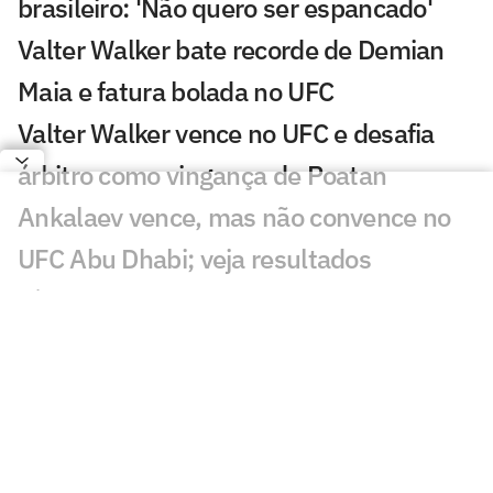
brasileiro: 'Não quero ser espancado'
Valter Walker bate recorde de Demian
Maia e fatura bolada no UFC
Valter Walker vence no UFC e desafia
árbitro como vingança de Poatan
Ankalaev vence, mas não convence no
UFC Abu Dhabi; veja resultados
Vídeo: Conor McGregor treina antes de
cirurgia no joelho lesionado
Brasil tem 4 lutas confirmadas no UFC
Abu Dhabi; veja pesagem
Medalhista olímpica, Ketleyn Quadros