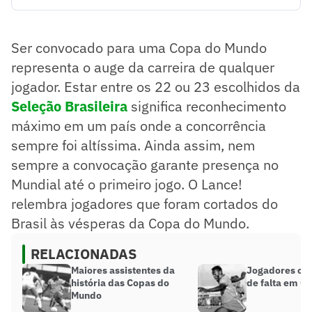
Ser convocado para a Copa do Mundo é o auge da carreira
de um jogador.
Cortes por lesão antes do torneio foram comuns na história
Ser convocado para uma Copa do Mundo
da Seleção Brasileira.
Jogadores como Romário geraram polêmica por não serem
representa o auge da carreira de qualquer
convocados.
jogador. Estar entre os 22 ou 23 escolhidos da
Resumo supervisionado pelo jornalista!
Seleção Brasileira
significa reconhecimento
máximo em um país onde a concorrência
sempre foi altíssima. Ainda assim, nem
sempre a convocação garante presença no
Mundial até o primeiro jogo. O Lance!
relembra jogadores que foram cortados do
Brasil às vésperas da Copa do Mundo.
RELACIONADAS
Maiores assistentes da
Jogadores com
história das Copas do
de falta em C
Mundo