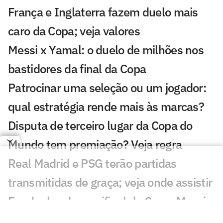
França e Inglaterra fazem duelo mais
caro da Copa; veja valores
Messi x Yamal: o duelo de milhões nos
bastidores da final da Copa
Patrocinar uma seleção ou um jogador:
qual estratégia rende mais às marcas?
Disputa de terceiro lugar da Copa do
Mundo tem premiação? Veja regra
Real Madrid e PSG terão partidas
transmitidas de graça; veja onde assistir
Em duelos da semifinal da Copa, Messi e
Mbappé são os jogadores mais