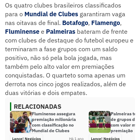
Os quatro clubes brasileiros classificados
para o
Mundial de Clubes
garantiram vaga
nas oitavas de final.
Botafogo
,
Flamengo
,
Fluminense
e
Palmeiras
bateram de frente
com clubes de destaque do futebol europeu e
terminaram a fase grupos com um saldo
positivo, não só pela bola jogada, mas
também pelo alto valor em premiações
conquistadas. O quarteto soma apenas um
derrota nos cinco jogos realizados, além de
duas vitórias e dois empates.
RELACIONADAS
Fluminense assegura
Palmeiras ter
premiação milionária
de grupos do 
com classificação no
com valor mil
Mundial de Clubes
premiação
Lance! Negócios
Há 1 ano
Lance! Negócios