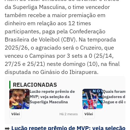
da Superliga Masculina, o time vencedor
também recebe a maior premiação em
dinheiro em relação aos 12 times
participantes, paga pela Confederação
Brasileira de Voleibol (CBV). Na temporada
2025/26, o agraciado será o Cruzeiro, que
venceu o Campinas por 3 sets a 0 (25/14,
27/25 e 25/21) neste domingo (10), na final
disputada no Ginásio do Ibirapuera.
RELACIONADAS
Lucão repete prêmio de
Quais foram o
MVP; veja seleção da
jogadores da 
Superliga Masculina
Jogue e dê su
Vôlei
Há 2 meses
Vôlei
➡️
Lucão repete prêmio de MVP; veja seleção