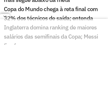
Copa do Mundo chega à reta final com
32% dos técnicos de saída; entenda
Inglaterra domina ranking de maiores
salários das semifinais da Copa; Messi
fica fora
Camisa de Vozinha é leiloada por valor
superior à de Neuer e Alisson; entenda
Fifa vai vender pedaços do gramado da
final da Copa; veja preço e como
comprar
Seleções disputam premiação milionária