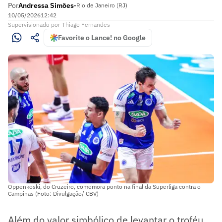
Por
Andressa Simões
•
Rio de Janeiro (RJ)
10/05/2026
12:42
Supervisionado
por
Thiago Fernandes
Favorite o Lance! no Google
Oppenkoski, do Cruzeiro, comemora ponto na final da Superliga contra o
Campinas (Foto: Divulgação/ CBV)
Além do valor simbólico de levantar o troféu