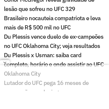
lesão que sofreu no UFC 329
Brasileiro nocauteia compatriota e leva
mais de R$ 500 mil no UFC
Du Plessis vence duelo de ex-campeões
no UFC Oklahoma City; veja resultados
Du Plessis x Usman: saiba card
completo, horário e onde assistir ao UFC
Oklahoma City
Lutador do UFC pega 16 meses de
suspensão por doping
Dana White revela novos bastidores