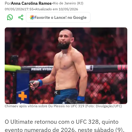
Por
Anna Carolina Ramos
•
Rio de Janeiro (RJ)
09/05/2026
17:55
•
Atualizado em
10/05/2026
Favorite o Lance! no Google
Chimaev após vitória sobre Du Plessis no UFC 319 (Foto: Divulgação/UFC)
O Ultimate retornou com o UFC 328, quinto
evento numerado de 2026, neste sábado (9).