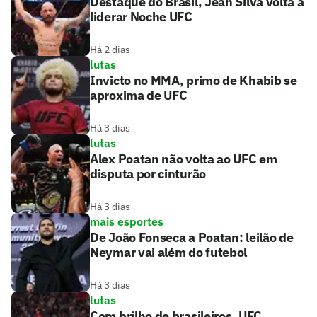
Destaque do Brasil, Jean Silva volta a
liderar Noche UFC
Há 2 dias
lutas
Invicto no MMA, primo de Khabib se
aproxima de UFC
Há 3 dias
lutas
Alex Poatan não volta ao UFC em
disputa por cinturão
Há 3 dias
mais esportes
De João Fonseca a Poatan: leilão de
Neymar vai além do futebol
Há 3 dias
lutas
Com brilho de brasileiros, UFC