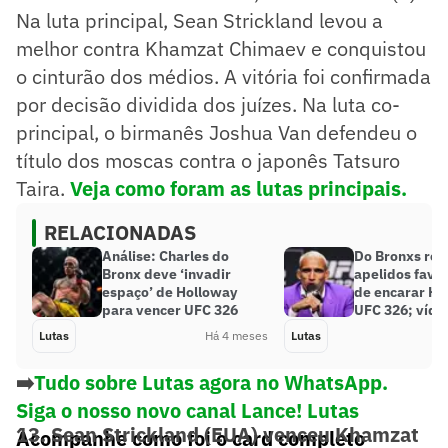
Na luta principal, Sean Strickland levou a
melhor contra Khamzat Chimaev e conquistou
o cinturão dos médios. A vitória foi confirmada
por decisão dividida dos juízes. Na luta co-
principal, o birmanês Joshua Van defendeu o
título dos moscas contra o japonês Tatsuro
Taira.
Veja como foram as lutas principais.
RELACIONADAS
Análise: Charles do
Do Bronxs rev
Bronx deve ‘invadir
apelidos favor
espaço’ de Holloway
de encarar Ho
para vencer UFC 326
UFC 326; víde
Lutas
Há 4 meses
Lutas
➡️
Tudo sobre Lutas agora no WhatsApp.
Siga o nosso novo canal Lance! Lutas
13. Sean Strickland (EUA) venceu Khamzat
Acompanhe como foi o card completo