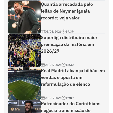
Quantia arrecadada pelo
leilão de Neymar iguala
recorde; veja valor
05/08/2026
19:39
Superliga distribuirá maior
premiação da história em
2026/27
05/08/2026
18:30
Real Madrid alcança bilhão em
vendas e aposta em
reformulação de elenco
05/08/2026
17:09
Patrocinador do Corinthians
negocia transmissão de