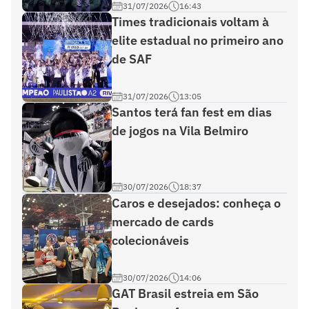
31/07/2026
16:43
Times tradicionais voltam à
elite estadual no primeiro ano
de SAF
31/07/2026
13:05
Santos terá fan fest em dias
de jogos na Vila Belmiro
30/07/2026
18:37
Caros e desejados: conheça o
mercado de cards
colecionáveis
30/07/2026
14:06
GAT Brasil estreia em São