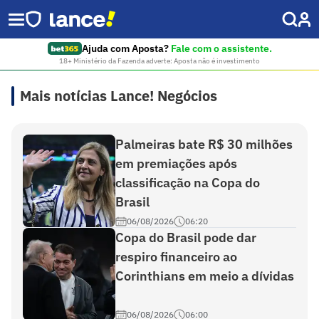
Ajuda com Aposta?
Fale com o assistente.
18+ Ministério da Fazenda adverte: Aposta não é investimento
Mais notícias Lance! Negócios
Palmeiras bate R$ 30 milhões
em premiações após
classificação na Copa do
Brasil
06/08/2026
06:20
Copa do Brasil pode dar
respiro financeiro ao
Corinthians em meio a dívidas
06/08/2026
06:00