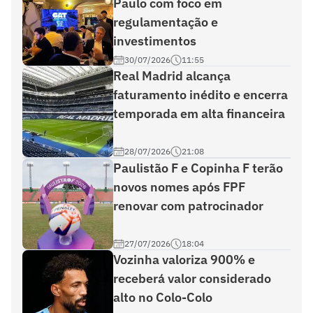
Paulo com foco em
regulamentação e
investimentos
30/07/2026
11:55
Real Madrid alcança
faturamento inédito e encerra
temporada em alta financeira
28/07/2026
21:08
Paulistão F e Copinha F terão
novos nomes após FPF
renovar com patrocinador
27/07/2026
18:04
Vozinha valoriza 900% e
receberá valor considerado
alto no Colo-Colo