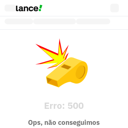
Erro:
500
Ops, não conseguimos