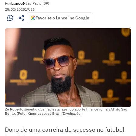
Por
Lance!
•
São Paulo (SP)
25/02/2025
19:36
Favorite o Lance! no Google
Zé Roberto garantiu que não está fazendo aporte financeiro na SAF do São
Bento. (Foto: Kings Leagues Brazil/Divulgação)
Dono de uma carreira de sucesso no futebol