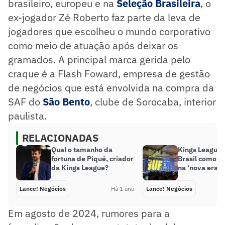
brasileiro, europeu e na
Seleção Brasileira
, o
ex-jogador Zé Roberto faz parte da leva de
jogadores que escolheu o mundo corporativo
como meio de atuação após deixar os
gramados. A principal marca gerida pelo
craque é a Flash Foward, empresa de gestão
de negócios que está envolvida na compra da
SAF do
São Bento
, clube de Sorocaba, interior
paulista.
RELACIONADAS
Qual o tamanho da
Kings League 
fortuna de Piqué, criador
Brasil como r
da Kings League?
na ‘nova era’ 
Lance! Negócios
Há 1 ano
Lance! Negócios
Em agosto de 2024, rumores para a