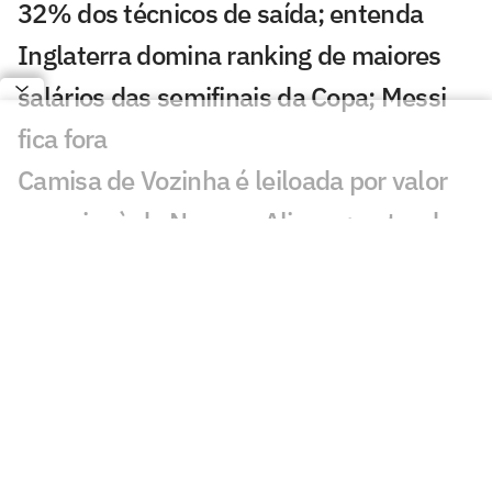
32% dos técnicos de saída; entenda
Inglaterra domina ranking de maiores
salários das semifinais da Copa; Messi
fica fora
Camisa de Vozinha é leiloada por valor
superior à de Neuer e Alisson; entenda
Fifa vai vender pedaços do gramado da
final da Copa; veja preço e como
comprar
Seleções disputam premiação milionária
recorde nas semifinais da Copa; veja
valores