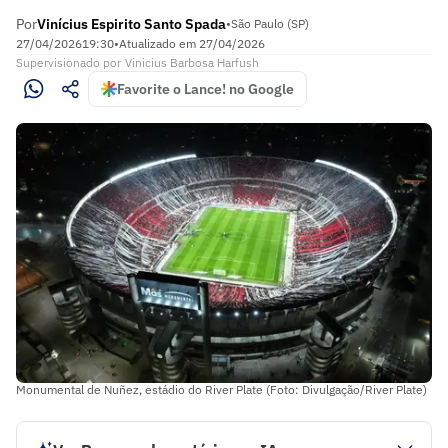
Por
Vinícius Espirito Santo Spada
•
São Paulo (SP)
27/04/2026
19:30
•
Atualizado em
27/04/2026
Supervisionado
por
Vinicius Barbosa Harfush
Favorite o Lance! no Google
Monumental de Nuñez, estádio do River Plate (Foto: Divulgação/River Plate)