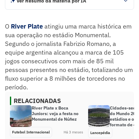
Ver Resumo da matéria por IA
Equipe argentina alcançou a marca de 105 jogos
consecutivos com mais de 85 mil pessoas presentes no
Monumental, totalizando um fluxo superior a 8 milhões de
O
River Plate
atingiu uma marca histórica em
torcedores no período.
sua operação no estádio Monumental.
Resumo supervisionado pelo jornalista!
Segundo o jornalista Fabrizio Romano, a
equipe argentina alcançou a marca de 105
jogos consecutivos com mais de 85 mil
pessoas presentes no estádio, totalizando um
fluxo superior a 8 milhões de torcedores no
período.
RELACIONADAS
River Plate x Boca
Cidades-sede
Juniors: veja a festa no
do Mundo 202
Monumental de Núñez
estádios e o n
formato de 48
Futebol Internacional
Há 3 meses
Lancepédia