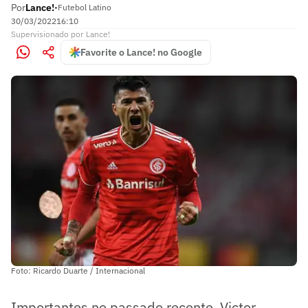
Por
Lance!
•
Futebol Latino
30/03/2022
16:10
Supervisionado
por
Lance!
Favorite o Lance! no Google
Foto: Ricardo Duarte / Internacional
Importantes no passado recente, Victor