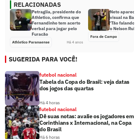
RELACIONADAS
Petraglia, presidente do
Neto aparece
Athletico, confirma que
visual na Band
Fernandinho tem acerto
‘Tão falando q
verbal para jogar pelo
o Nelson Rube
Furacão
Fora de Campo
Athletico Paranaense
Há 4 anos
SUGERIDA PARA VOCÊ!
futebol nacional
Tabela da Copa do Brasil: veja datas
dos jogos das quartas
Há 4 horas
futebol nacional
Dê suas notas: avalie os jogadores em
Corinthians x Internacional, na Copa
do Brasil
Há 6 horas