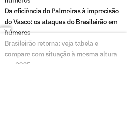
números
Da eficiência do Palmeiras à imprecisão
do Vasco: os ataques do Brasileirão em
números
Brasileirão retorna: veja tabela e
compare com situação à mesma altura
em 2025
Cruzeiro encaminha empréstimo de
Matheus Cunha para o Internacional
Internacional amplia estrutura do
departamento médico com novos
equipamentos