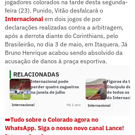
jogadores colorados na tarde desta segunda-
feira (23). Punido, Vitão desfalcará o
Internacional
em dois jogos de por
declarações realizadas contra a arbitragem,
após a derrota diante do Corinthians, pelo
Brasileirão, no dia 3 de maio, em Itaquera. Já
Bruno Henrique acabou sendo absolvido da
acusação de danos à praça esportiva.
RELACIONADAS
Internacional pode
Figuras da tor
perder quatro zagueiros
Discípulo de R
na janela de julho
de todos os 
do Internacio
Internacional
Há 1 ano
Internacional
➡️Tudo sobre o Colorado agora no
WhatsApp. Siga o nosso novo canal Lance!