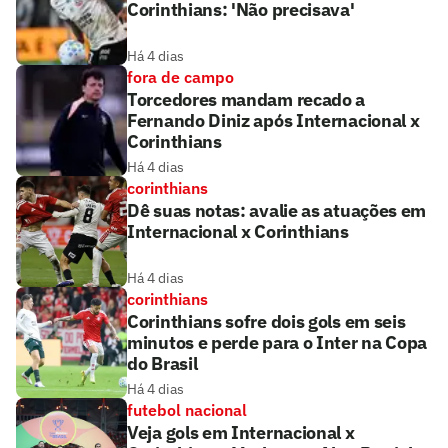
Corinthians: 'Não precisava'
Há 4 dias
fora de campo
Torcedores mandam recado a
Fernando Diniz após Internacional x
Corinthians
Há 4 dias
corinthians
Dê suas notas: avalie as atuações em
Internacional x Corinthians
Há 4 dias
corinthians
Corinthians sofre dois gols em seis
minutos e perde para o Inter na Copa
do Brasil
Há 4 dias
futebol nacional
Veja gols em Internacional x