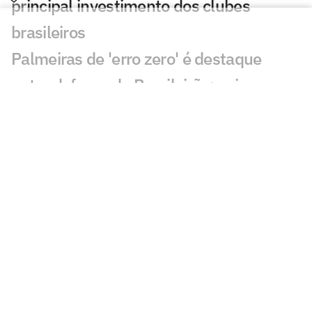
principal investimento dos clubes
brasileiros
Palmeiras de 'erro zero' é destaque
entre defesas do Brasileirão; veja
números
Da eficiência do Palmeiras à imprecisão
do Vasco: os ataques do Brasileirão em
números
Brasileirão retorna: veja tabela e
compare com situação à mesma altura
em 2025
Cruzeiro encaminha empréstimo de