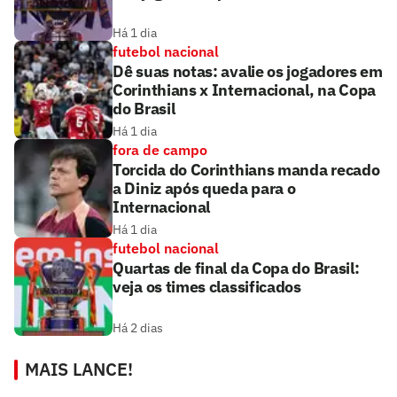
Há 1 dia
futebol nacional
Dê suas notas: avalie os jogadores em
Corinthians x Internacional, na Copa
do Brasil
Há 1 dia
fora de campo
Torcida do Corinthians manda recado
a Diniz após queda para o
Internacional
Há 1 dia
futebol nacional
Quartas de final da Copa do Brasil:
veja os times classificados
Há 2 dias
MAIS LANCE!