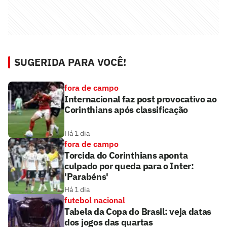
SUGERIDA PARA VOCÊ!
fora de campo
Internacional faz post provocativo ao
Corinthians após classificação
Há 1 dia
fora de campo
Torcida do Corinthians aponta
culpado por queda para o Inter:
'Parabéns'
Há 1 dia
futebol nacional
Tabela da Copa do Brasil: veja datas
dos jogos das quartas