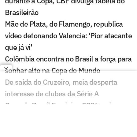
durante a Copa, CBF divulga tabela do
Brasileirão
Mãe de Plata, do Flamengo, republica
vídeo detonando Valencia: 'Pior atacante
que já vi'
Colômbia encontra no Brasil a força para
sonhar alto na Copa do Mundo
De saída do Cruzeiro, meia desperta
interesse de clubes da Série A
Copa do Brasil Feminina 2026: veja os
confrontos das oitavas de final
Hernandez abre jogo sobre relação de