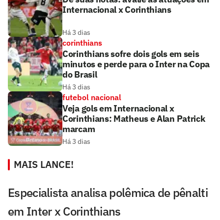
Internacional x Corinthians
Há 3 dias
corinthians
Corinthians sofre dois gols em seis
minutos e perde para o Inter na Copa
do Brasil
Há 3 dias
futebol nacional
Veja gols em Internacional x
Corinthians: Matheus e Alan Patrick
marcam
Há 3 dias
MAIS LANCE!
Especialista analisa polêmica de pênalti
em Inter x Corinthians