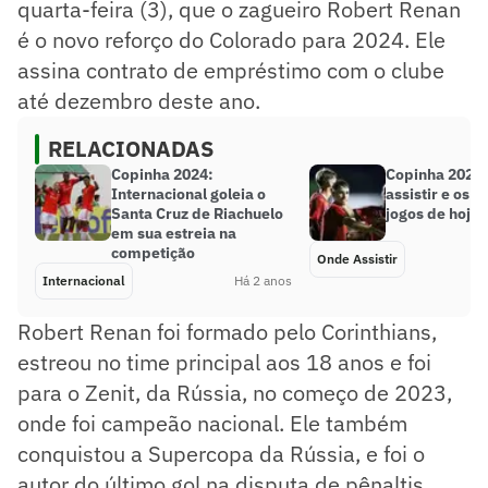
quarta-feira (3), que o zagueiro Robert Renan
é o novo reforço do Colorado para 2024. Ele
assina contrato de empréstimo com o clube
até dezembro deste ano.
RELACIONADAS
Copinha 2024:
Copinha 2024:
Internacional goleia o
assistir e os h
Santa Cruz de Riachuelo
jogos de hoje 
em sua estreia na
competição
Onde Assistir
Internacional
Há 2 anos
Robert Renan foi formado pelo Corinthians,
estreou no time principal aos 18 anos e foi
para o Zenit, da Rússia, no começo de 2023,
onde foi campeão nacional. Ele também
conquistou a Supercopa da Rússia, e foi o
autor do último gol na disputa de pênaltis,