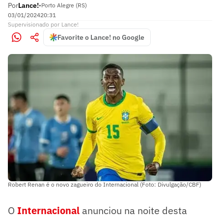
Por
Lance!
•
Porto Alegre (RS)
03/01/2024
20:31
Supervisionado
por
Lance!
Favorite o Lance! no Google
Robert Renan é o novo zagueiro do Internacional (Foto: Divulgação/CBF)
O
Internacional
anunciou na noite desta