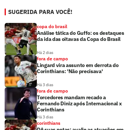
SUGERIDA PARA VOCÊ!
copa do brasil
Análise tática do Guffo: os destaques
da ida das oitavas da Copa do Brasil
Há 2 dias
fora de campo
Lingard vira assunto em derrota do
Corinthians: 'Não precisava'
Há 3 dias
fora de campo
Torcedores mandam recado a
Fernando Diniz após Internacional x
Corinthians
Há 3 dias
corinthians
Dê suas notas: avalie as atuações em