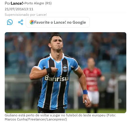
Por
Lance!
•
Porto Alegre (RS)
21/07/2016
13:11
Supervisionado
por
Lance!
Favorite o Lance! no Google
Giuliano está perto de voltar a jogar no futebol do leste europeu (Foto:
Marcos Cunha/Freelancer/Lancepress!)