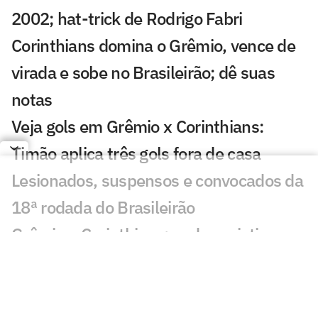
2002; hat-trick de Rodrigo Fabri
Corinthians domina o Grêmio, vence de
virada e sobe no Brasileirão; dê suas
notas
Veja gols em Grêmio x Corinthians:
Timão aplica três gols fora de casa
Lesionados, suspensos e convocados da
18ª rodada do Brasileirão
Grêmio x Corinthians: onde assistir e
prováveis escalações do jogo pelo
Brasileirão
Veja os confrontos das oitavas de final