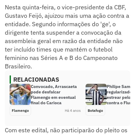
Nesta quinta-feira, o vice-presidente da CBF,
Gustavo Feijó, ajuizou mais uma ação contra a
entidade. Segundo informações do 'ge', o
dirigente tenta suspender a convocação da
assembleia geral em razão da entidade não
ter incluído times que mantém o futebol
feminino nas Séries A e B do Campeonato
Brasileiro.
RELACIONADAS
Convocado, Arrascaeta
Philipe Sampa
pode desfalcar
regularizado 
Flamengo em eventual
estrear pelo 
final do Carioca
contra o Flum
Flamengo
Há 4 anos
Botafogo
Com este edital, não participarão do pleito os