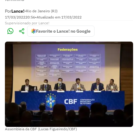
Por
Lance!
•
Rio de Janeiro (RJ)
17/03/2022
20:56
•
Atualizado em
17/03/2022
Supervisionado
por
Lance!
Favorite o Lance! no Google
Assembleia da CBF (Lucas Figueiredo/CBF)