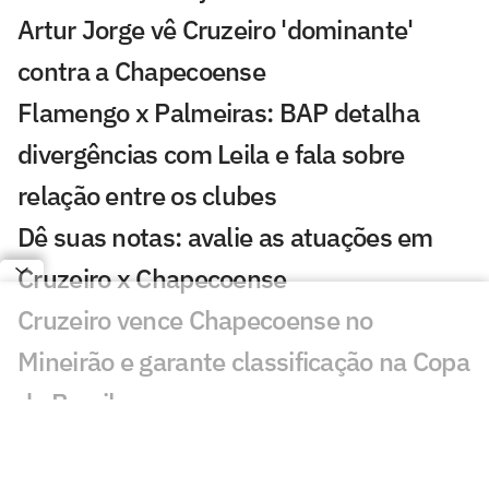
Artur Jorge vê Cruzeiro 'dominante'
contra a Chapecoense
Flamengo x Palmeiras: BAP detalha
divergências com Leila e fala sobre
relação entre os clubes
Dê suas notas: avalie as atuações em
Cruzeiro x Chapecoense
Cruzeiro vence Chapecoense no
Mineirão e garante classificação na Copa
do Brasil
Justiça rejeita pedido do Flamengo e
mantém Taça das Bolinhas com o São