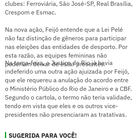
clubes: Ferroviária, São José-SP, Real Brasília,
Crespom e Esmac.
Na nova ação, Feijó entende que a Lei Pelé
não faz distinção de gêneros para participar
nas eleições das entidades de desporto. Por
esta razão, as equipes femininas não
Na terça-feira, a Justiça do Rio já havia
poderiam deixar de estar presentes.
indeferido uma outra ação ajuizada por Feijó,
que ele requereu a anulação do acordo entre
o Ministério Público do Rio de Janeiro e a CBF.
Segundo o cartola, o termo não teria validade,
tendo em vista que eles e os outros vice-
presidentes não presenciaram as tratativas.
SUGERIDA PARA VOCÊ!