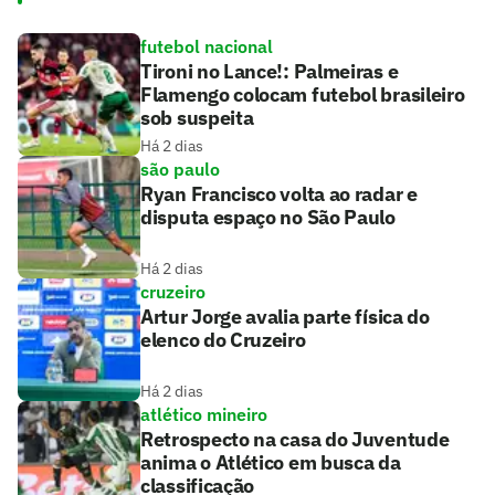
futebol nacional
Tironi no Lance!: Palmeiras e
Flamengo colocam futebol brasileiro
sob suspeita
Há 2 dias
são paulo
Ryan Francisco volta ao radar e
disputa espaço no São Paulo
Há 2 dias
cruzeiro
Artur Jorge avalia parte física do
elenco do Cruzeiro
Há 2 dias
atlético mineiro
Retrospecto na casa do Juventude
anima o Atlético em busca da
classificação