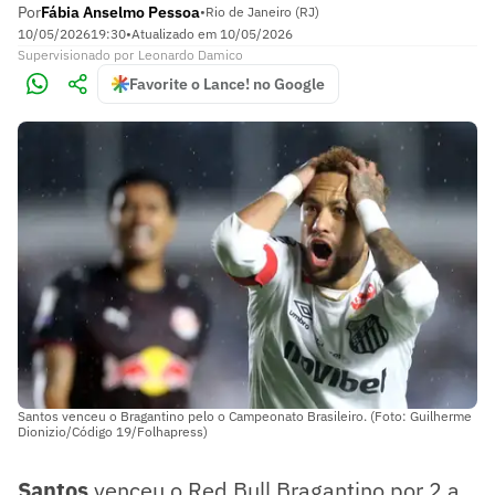
Por
Fábia Anselmo Pessoa
•
Rio de Janeiro (RJ)
10/05/2026
19:30
•
Atualizado em
10/05/2026
Supervisionado
por
Leonardo Damico
Favorite o Lance! no Google
Santos venceu o Bragantino pelo o Campeonato Brasileiro. (Foto: Guilherme
Dionizio/Código 19/Folhapress)
Santos
venceu o Red Bull Bragantino por 2 a