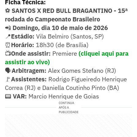
Ficha Técnica:
⚽
SANTOS X RED BULL BRAGANTINO - 15ª
rodada do Campeonato Brasileiro
📲
Domingo, dia 10 de maio de 2026
📍
Estádio:
Vila Belmiro (Santos, SP)
⏰
Horário:
18h30 (de Brasília)
📺
Onde assistir:
Premiere
(cliquei aqui para
assistir ao vivo)
🗣️
Arbitragem:
Alex Gomes Stefano (RJ)
🚩
Assistentes:
Rodrigo Figueiredo Henrique
Correa (RJ) e Daniella Coutinho Pinto (BA)
📟
VAR:
Marcio Henrique de Goias
CONTINUA
APÓS A
PUBLICIDADE