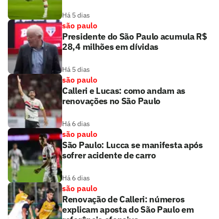
Há 5 dias
são paulo
Presidente do São Paulo acumula R$
28,4 milhões em dívidas
Há 5 dias
são paulo
Calleri e Lucas: como andam as
renovações no São Paulo
Há 6 dias
são paulo
São Paulo: Lucca se manifesta após
sofrer acidente de carro
Há 6 dias
são paulo
Renovação de Calleri: números
explicam aposta do São Paulo em