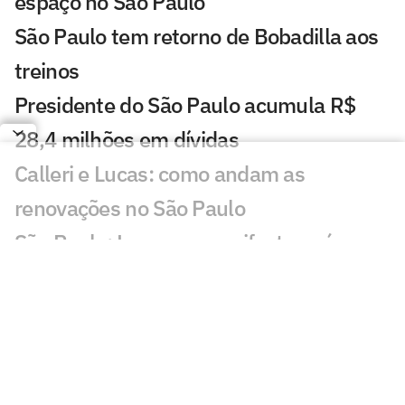
espaço no São Paulo
São Paulo tem retorno de Bobadilla aos
treinos
Presidente do São Paulo acumula R$
28,4 milhões em dívidas
Calleri e Lucas: como andam as
renovações no São Paulo
São Paulo: Lucca se manifesta após
sofrer acidente de carro
Renovação de Calleri: números explicam
aposta do São Paulo em referência
ofensiva