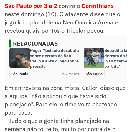
São Paulo por 3 a 2
contra o
Corinthians
neste domingo (10). O atacante disse que o
jogo foi o pior dele na Neo Química Arena e
revelou quais pontos o Tricolor pecou.
RELACIONADAS
Roger Machado desabafa
Bobadilla lam
sobre derrota do São
derrota do Sã
Paulo e abre o jogo sobre
‘Não fizemos
pressão
partida’
São Paulo
Há 2 meses
São Paulo
Em entrevista na zona mista, Calleri disse que
a equipe "não aplicou o que havia sido
planejado". Para ele, o time volta chateado
para casa.
- Tudo o que a gente tinha planejado na
semana não foi feito, muito por conta de o