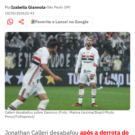
Por
Izabella Giannola
•
São Paulo (SP)
10/05/2026
22:43
Favorite o Lance! no Google
Calleri desabafou sobre Daronco (Foto: Marina Uezima/Brazil Photo
Press/Folhapress)
Jonathan Calleri desabafou
após a derrota do