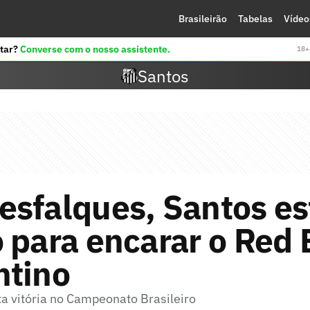
Brasileirão
Tabelas
Vídeo
tar?
Converse com o nosso assistente.
18+ 
Santos
sfalques, Santos es
 para encarar o Red 
ntino
ta vitória no Campeonato Brasileiro