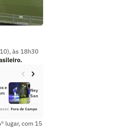
10), às 18h30
sileiro.
os e
Neymar curte noite no circo em
gam
Santos e dança no palco; veja
meses
Fora de Campo
Há 2 meses
º lugar, com 15