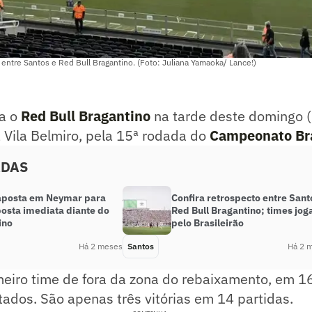
 entre Santos e Red Bull Bragantino. (Foto: Juliana Yamaoka/ Lance!)
a o
Red Bull Bragantino
na tarde deste domingo (
na Vila Belmiro, pela 15ª rodada do
Campeonato Bra
ADAS
aposta em Neymar para
Confira retrospecto entre Sant
posta imediata diante do
Red Bull Bragantino; times jo
ino
pelo Brasileirão
Há 2 meses
Santos
Há 2 
meiro time de fora da zona do rebaixamento, em 16
ados. São apenas três vitórias em 14 partidas.