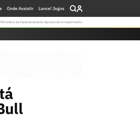
s
Onde Assistir
Lance! Jogos
Ministério da Fazenda adverte: Aposta não é investimento
tá
Bull