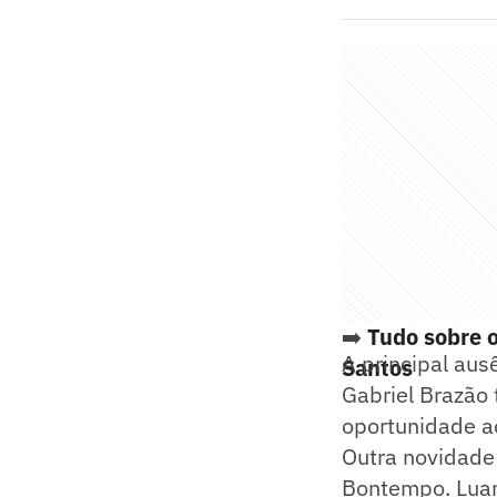
➡️
Tudo sobre o
A principal aus
Santos
Gabriel Brazão
oportunidade ao
Outra novidade 
Bontempo. Luan 