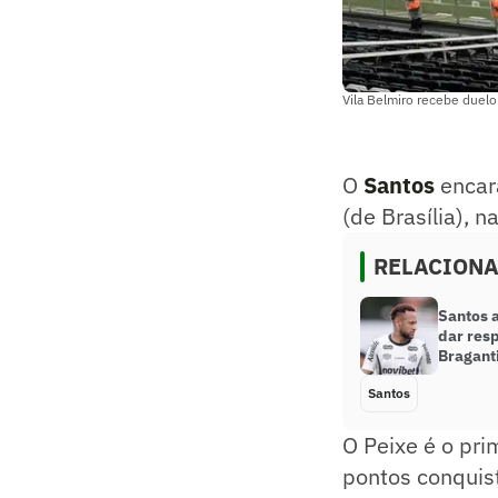
Vila Belmiro recebe duelo
O
Santos
encar
(de Brasília), 
RELACION
Santos 
dar res
Bragant
Santos
O Peixe é o pri
pontos conquist