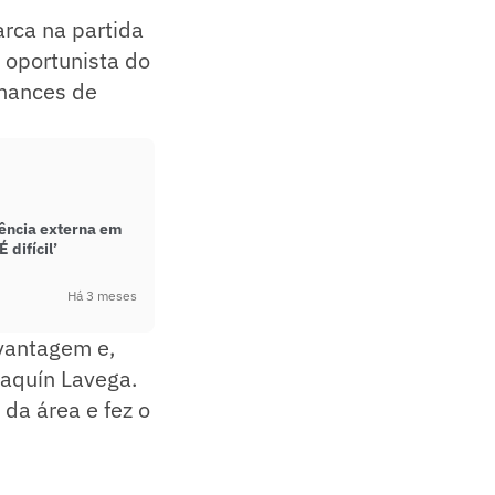
rca na partida
 oportunista do
chances de
rência externa em
difícil’
Há 3 meses
 vantagem e,
oaquín Lavega.
 da área e fez o