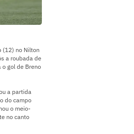
 (12) no Nilton
pós a roubada de
 o gol de Breno
u a partida
rdo do campo
chou o meio-
te no canto