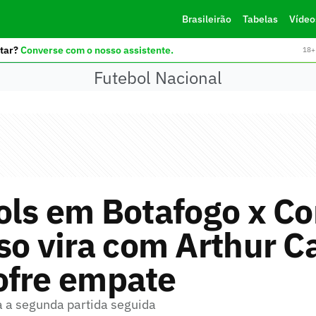
Brasileirão
Tabelas
Vídeo
tar?
Converse com o nosso assistente.
18+ 
Futebol Nacional
ols em Botafogo x Cor
so vira com Arthur C
ofre empate
 a segunda partida seguida