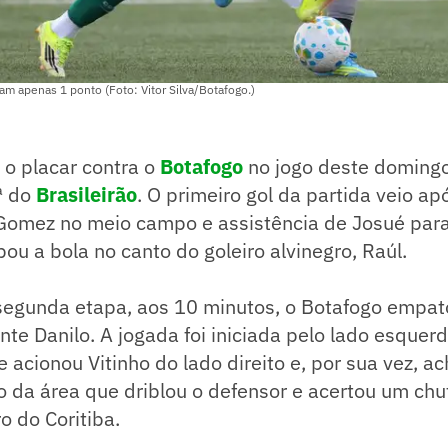
am apenas 1 ponto (Foto: Vitor Silva/Botafogo.)
u o placar contra o
Botafogo
no jogo deste domingo
ª do
Brasileirão
. O primeiro gol da partida veio a
Gomez no meio campo e assistência de Josué para
ou a bola no canto do goleiro alvinegro, Raúl.
egunda etapa, aos 10 minutos, o Botafogo empato
nte Danilo. A jogada foi iniciada pelo lado esque
acionou Vitinho do lado direito e, por sua vez, a
 da área que driblou o defensor e acertou um chu
ro do Coritiba.