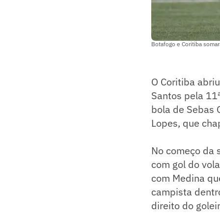
Botafogo e Coritiba somar
O Coritiba abri
Santos pela 11
bola de Sebas 
Lopes, que chap
No começo da s
com gol do vola
com Medina que 
campista dentro
direito do golei