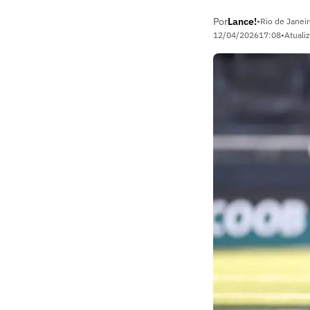
Por
Lance!
•
Rio de Janeir
12/04/2026
17:08
•
Atuali