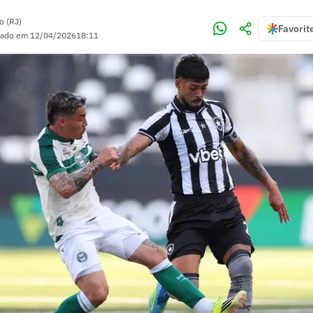
o (RJ)
Favorit
zado em
12/04/2026
18:11