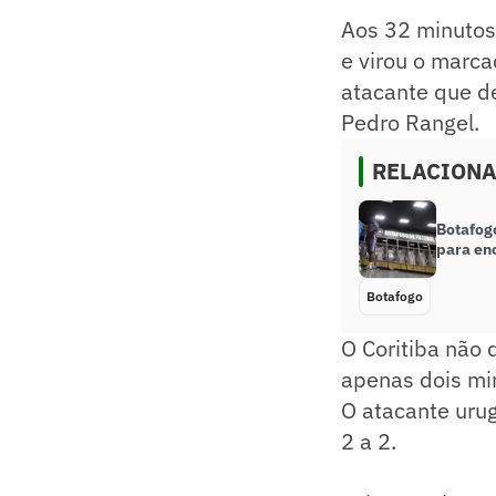
Aos 32 minutos
e virou o marca
atacante que d
Pedro Rangel.
RELACION
Botafog
para enc
Botafogo
O Coritiba não 
apenas dois mi
O atacante urug
2 a 2.