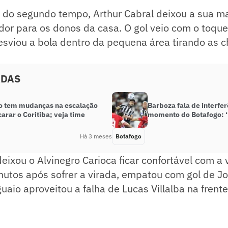
 do segundo tempo, Arthur Cabral deixou a sua ma
dor para os donos da casa. O gol veio com o toque
esviou a bola dentro da pequena área tirando as 
ADAS
o tem mudanças na escalação
Barboza fala de interfe
arar o Coritiba; veja time
momento do Botafogo: ‘É 
Há 3 meses
Botafogo
deixou o Alvinegro Carioca ficar confortável com a
nutos após sofrer a virada, empatou com gol de J
uaio aproveitou a falha de Lucas Villalba na frente