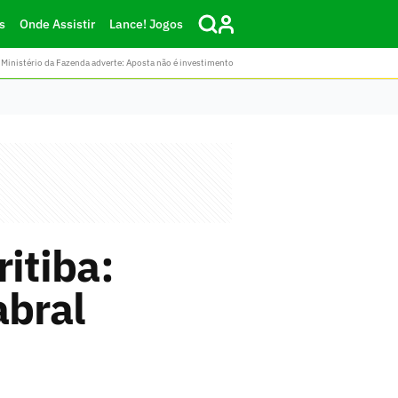
s
Onde Assistir
Lance! Jogos
Ministério da Fazenda adverte: Aposta não é investimento
itiba:
abral