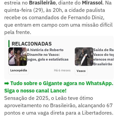
estreia no
Brasileirão
, diante do
Mirassol
. Na
quinta-feira (29), às 20h, a cidade paulista
recebe os comandados de Fernando Diniz,
que entram em campo com uma missão difícil
pela frente.
RELACIONADAS
A história de Roberto
Saída de Rayan
Dinamite no Vasco:
Vasco do top 
jogos, gols e estatísticas
elencos mais 
Brasileirão
Lancepédia
Há 6 meses
Vasco
➡️ Tudo sobre o Gigante agora no WhatsApp.
Siga o nosso canal Lance!
Sensação de 2025, o Leão teve ótimo
aproveitamento no Brasileirão, alcançando 67
pontos e uma vaga direta para a Libertadores.