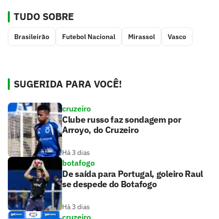
TUDO SOBRE
Brasileirão
Futebol Nacional
Mirassol
Vasco
SUGERIDA PARA VOCÊ!
cruzeiro
Clube russo faz sondagem por
Arroyo, do Cruzeiro
Há 3 dias
botafogo
De saída para Portugal, goleiro Raul
se despede do Botafogo
Há 3 dias
cruzeiro