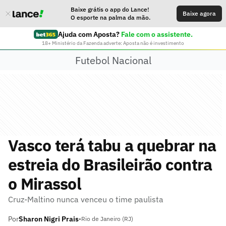
Baixe grátis o app do Lance!
Baixe agora
O esporte na palma da mão.
Ajuda com Aposta?
Fale com o assistente.
18+ Ministério da Fazenda adverte: Aposta não é investimento
Futebol Nacional
Vasco terá tabu a quebrar na
estreia do Brasileirão contra
o Mirassol
Cruz-Maltino nunca venceu o time paulista
Por
Sharon Nigri Prais
•
Rio de Janeiro (RJ)