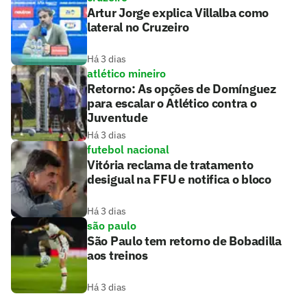
Artur Jorge explica Villalba como
lateral no Cruzeiro
Há 3 dias
atlético mineiro
Retorno: As opções de Domínguez
para escalar o Atlético contra o
Juventude
Há 3 dias
futebol nacional
Vitória reclama de tratamento
desigual na FFU e notifica o bloco
Há 3 dias
são paulo
São Paulo tem retorno de Bobadilla
aos treinos
Há 3 dias