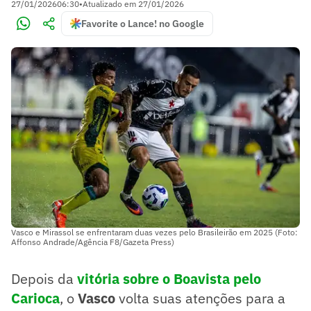
27/01/2026
06:30
•
Atualizado em
27/01/2026
Favorite o Lance! no Google
Vasco e Mirassol se enfrentaram duas vezes pelo Brasileirão em 2025 (Foto:
Affonso Andrade/Agência F8/Gazeta Press)
Depois da
vitória sobre o Boavista pelo
Carioca
, o
Vasco
volta suas atenções para a