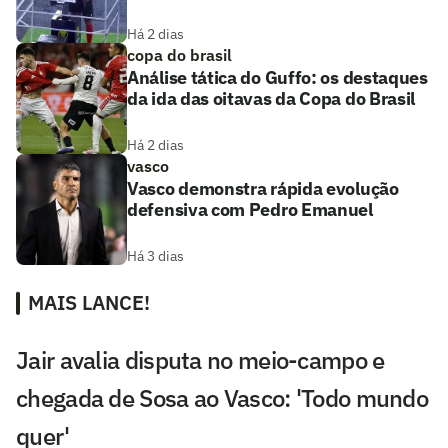
Há 2 dias
copa do brasil
Análise tática do Guffo: os destaques
da ida das oitavas da Copa do Brasil
Há 2 dias
vasco
Vasco demonstra rápida evolução
defensiva com Pedro Emanuel
Há 3 dias
MAIS LANCE!
Jair avalia disputa no meio-campo e
chegada de Sosa ao Vasco: 'Todo mundo
quer'