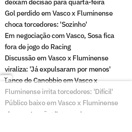
deixam decisão para quarta-feira
Gol perdido em Vasco x Fluminense
choca torcedores: 'Sozinho'
Em negociação com Vasco, Sosa fica
fora de jogo do Racing
Discussão em Vasco x Fluminense
viraliza: 'Já expulsaram por menos'
Lance de Canobbio em Vasco x
Fluminense irrita torcedores: 'Difícil'
Público baixo em Vasco x Fluminense
chama atenção: 'Loucura'
Pedro Emanuel define Vasco com