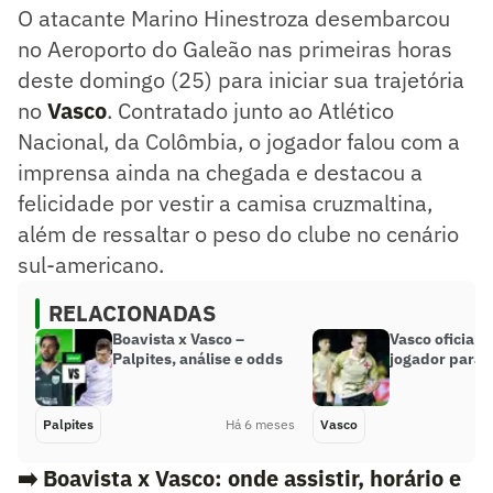
O atacante Marino Hinestroza desembarcou
no Aeroporto do Galeão nas primeiras horas
deste domingo (25) para iniciar sua trajetória
no
Vasco
. Contratado junto ao Atlético
Nacional, da Colômbia, o jogador falou com a
imprensa ainda na chegada e destacou a
felicidade por vestir a camisa cruzmaltina,
além de ressaltar o peso do clube no cenário
sul-americano.
RELACIONADAS
Boavista x Vasco –
Vasco oficiali
Palpites, análise e odds
jogador para 
Palpites
Há 6 meses
Vasco
➡️
Boavista x Vasco: onde assistir, horário e