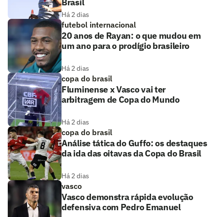
Brasil
Há 2 dias
futebol internacional
20 anos de Rayan: o que mudou em
um ano para o prodígio brasileiro
Há 2 dias
copa do brasil
Fluminense x Vasco vai ter
arbitragem de Copa do Mundo
Há 2 dias
copa do brasil
Análise tática do Guffo: os destaques
da ida das oitavas da Copa do Brasil
Há 2 dias
vasco
Vasco demonstra rápida evolução
defensiva com Pedro Emanuel