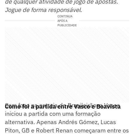
de qualquer atividade de jogo de apostas.
Jogue de forma responsável.
CONTINUA
APÓS A
PUBLICIDADE
Com foco na estreia do Brasileirão, o Vasco
Como foi a partida entre Vasco e Boavista
iniciou a partida com uma formação
alternativa. Apenas Andrés Gómez, Lucas
Piton, GB e Robert Renan começaram entre os