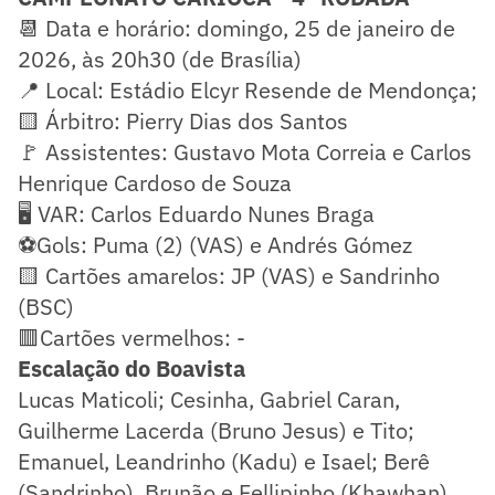
📆 Data e horário: domingo, 25 de janeiro de
2026, às 20h30 (de Brasília)
📍 Local: Estádio Elcyr Resende de Mendonça;
🟨 Árbitro: Pierry Dias dos Santos
🚩 Assistentes: Gustavo Mota Correia e Carlos
Henrique Cardoso de Souza
🖥️ VAR: Carlos Eduardo Nunes Braga
⚽Gols: Puma (2) (VAS) e Andrés Gómez
🟨 Cartões amarelos: JP (VAS) e Sandrinho
(BSC)
🟥Cartões vermelhos: -
Escalação do Boavista
Lucas Maticoli; Cesinha, Gabriel Caran,
Guilherme Lacerda (Bruno Jesus) e Tito;
Emanuel, Leandrinho (Kadu) e Isael; Berê
(Sandrinho), Brunão e Fellipinho (Khawhan).