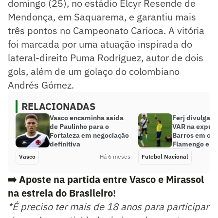
domingo (25), no estádio Elcyr Resende de
Mendonça, em Saquarema, e garantiu mais
três pontos no Campeonato Carioca. A vitória
foi marcada por uma atuação inspirada do
lateral-direito Puma Rodríguez, autor de dois
gols, além de um golaço do colombiano
Andrés Gómez.
RELACIONADAS
Vasco encaminha saída
Ferj divulga á
de Paulinho para o
VAR na expuls
Fortaleza em negociação
Barros em clás
definitiva
Flamengo e V
Vasco
Há 6 meses
Futebol Nacional
➡️ Aposte na partida entre Vasco e Mirassol
na estreia do Brasileiro
!
*É preciso ter mais de 18 anos para participar