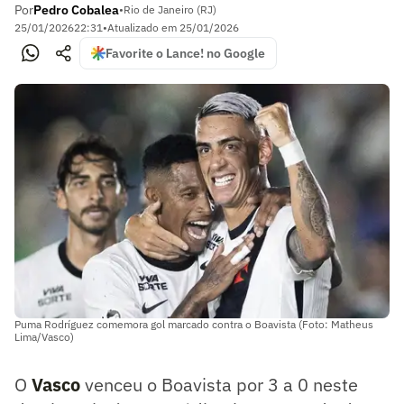
Por
Pedro Cobalea
•
Rio de Janeiro (RJ)
25/01/2026
22:31
•
Atualizado em
25/01/2026
Favorite o Lance! no Google
Puma Rodríguez comemora gol marcado contra o Boavista (Foto: Matheus
Lima/Vasco)
O
Vasco
venceu o Boavista por 3 a 0 neste