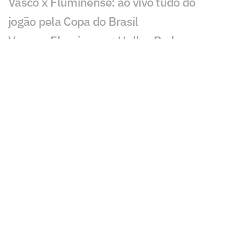
Vasco x Fluminense: ao vivo tudo do
jogão pela Copa do Brasil
Vasco x Fluminense: Hulk e Pedro
Emanuel ficam frente a frente anos após
parceria no Porto
Quais os jogos da Copa do Brasil de hoje,
sábado (01/08)
Vasco x Fluminense: o que mudou
desde a semifinal da Copa do Brasil de
2025?
Caminhos distintos: Vasco teve três
técnicos, enquanto Fluminense mantém