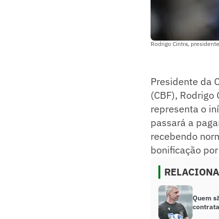
Rodrigo Cintra, president
Presidente da 
(CBF), Rodrigo 
representa o in
passará a paga
recebendo norm
bonificação po
RELACION
Quem são
contrat