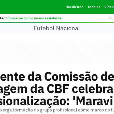
Brasileirão
Tabelas
Vídeo
tar?
Converse com o nosso assistente.
18+ 
Futebol Nacional
dente da Comissão d
ragem da CBF celebra
sionalização: 'Maravi
nxerga formação do grupo profissional como marco do fu