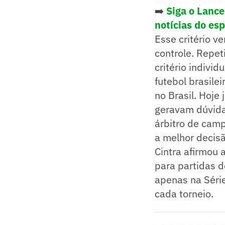
➡️
Siga o Lanc
notícias do es
Esse critério v
controle. Repe
critério individ
futebol brasile
no Brasil. Hoje
geravam dúvida 
árbitro de camp
a melhor decis
Cintra afirmou 
para partidas d
apenas na Série
cada torneio.