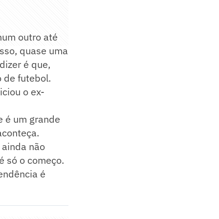
hum outro até
isso, quase uma
dizer é que,
 de futebol.
ciou o ex-
ue é um grande
aconteça.
e ainda não
 é só o começo.
endência é