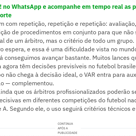
e! no WhatsApp e acompanhe em tempo real as p
porte
em com repetição, repetição e repetição: avaliação,
tição de procedimentos em conjunto para que não 
ual de um árbitro, mas o critério de todo um grupo.
iro espera, e essa é uma dificuldade vista no mundo
 já conseguimos avançar bastante. Muitos lances q
agora têm decisões previsíveis no futebol brasile
o não chega à decisão ideal, o VAR entra para auxi
ão — complementou.
ainda que os árbitros profissionalizados poderão 
ecisivas em diferentes competições do futebol nac
 A. Segundo ele, o uso seguirá critérios técnicos e
CONTINUA
APÓS A
PUBLICIDADE