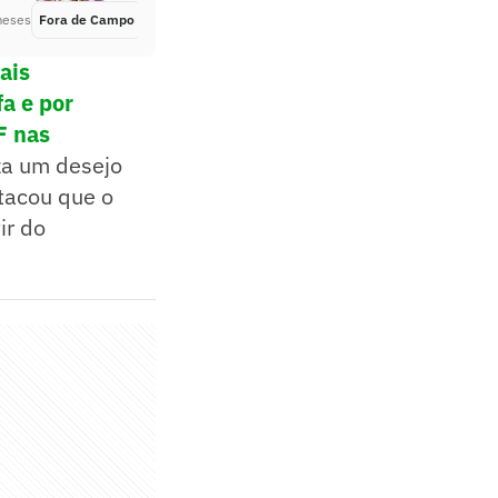
meses
Fora de Campo
Há 6 meses
ais
fa e por
F nas
za um desejo
stacou que o
ir do