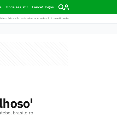
s
Onde Assistir
Lance! Jogos
Ministério da Fazenda adverte: Aposta não é investimento
e
lhoso'
tebol brasileiro