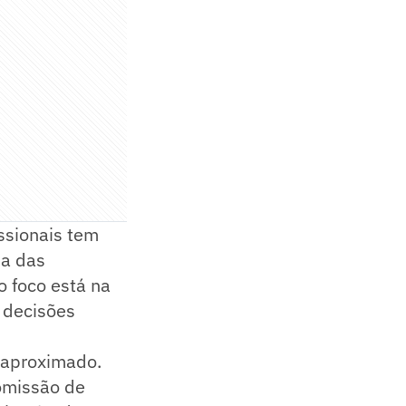
ssionais tem
ma das
o foco está na
r decisões
o aproximado.
Comissão de