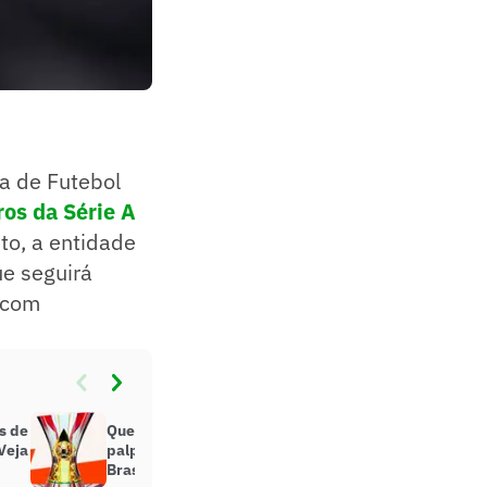
a de Futebol
ros da Série A
to, a entidade
ue seguirá
 com
s de
Quem leva o título? Jornalistas
Veja
palpitam sobre o campeão do
Brasileirão