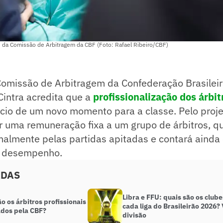
e da Comissão de Arbitragem da CBF (Foto: Rafael Ribeiro/CBF)
Comissão de Arbitragem da Confederação Brasileir
Cintra acredita que a
profissionalização dos árbit
ício de um novo momento para a classe. Pelo proje
r uma remuneração fixa a um grupo de árbitros, q
almente pelas partidas apitadas e contará ainda
r desempenho.
ADAS
Libra e FFU: quais são os clube
 os árbitros profissionais
cada liga do Brasileirão 2026? 
ados pela CBF?
divisão