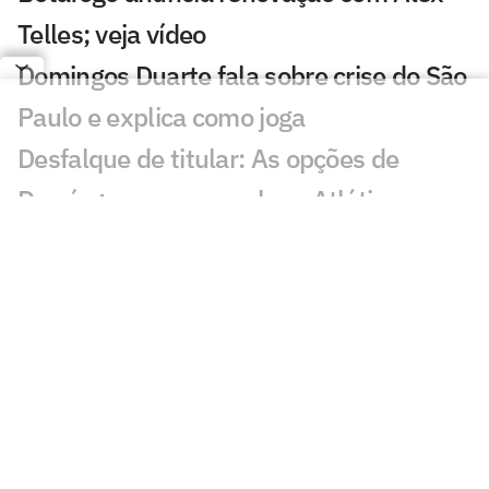
Telles; veja vídeo
Domingos Duarte fala sobre crise do São
Paulo e explica como joga
Desfalque de titular: As opções de
Domínguez para escalar o Atlético
contra o Remo
AO VIVO: Assista à apresentação de
Domingos Duarte no São Paulo
Em meio ao interesse do Flamengo,
técnico do Zenit comenta situação de
Luiz Henrique