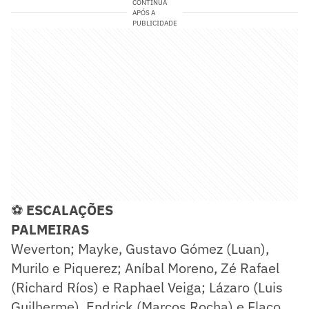
CONTINUA
APÓS A
PUBLICIDADE
⚽
ESCALAÇÕES
PALMEIRAS
Weverton; Mayke, Gustavo Gómez (Luan),
Murilo e Piquerez; Aníbal Moreno, Zé Rafael
(Richard Ríos) e Raphael Veiga; Lázaro (Luis
Guilherme), Endrick (Marcos Rocha) e Flaco