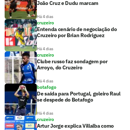
João Cruz e Dudu marcam
Há 4 dias
cruzeiro
Entenda cenário de negociação do
Cruzeiro por Brian Rodríguez
Há 4 dias
cruzeiro
Clube russo faz sondagem por
Arroyo, do Cruzeiro
Há 4 dias
botafogo
De saída para Portugal, goleiro Raul
se despede do Botafogo
Há 4 dias
cruzeiro
Artur Jorge explica Villalba como