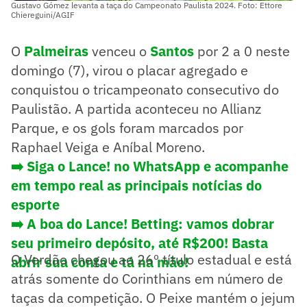
Gustavo Gómez levanta a taça do Campeonato Paulista 2024. Foto: Ettore
Chiereguini/AGIF
O
Palmeiras
venceu o
Santos
por 2 a 0 neste
domingo (7), virou o placar agregado e
conquistou o tricampeonato consecutivo do
Paulistão. A partida aconteceu no Allianz
Parque, e os gols foram marcados por
Raphael Veiga e Aníbal Moreno.
➡️ Siga o Lance! no WhatsApp e acompanhe
em tempo real as principais notícias do
esporte
➡️ A boa do Lance! Betting: vamos dobrar
seu primeiro depósito, até R$200! Basta
O Verdão chegou ao 26º título estadual e está
abrir sua conta e tá na mão!
atrás somente do Corinthians em número de
taças da competição. O Peixe mantém o jejum