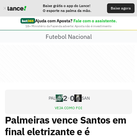
Baixe grátis o app do Lance!
Baixe agora
O esporte na palma da mão.
Ajuda com Aposta?
Fale com o assistente.
18+ Ministério da Fazenda adverte: Aposta não é investimento
Futebol Nacional
2
0
PAL
SAN
VEJA COMO FOI
Palmeiras vence Santos em
final eletrizante e é