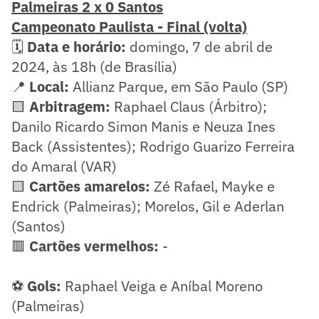
Palmeiras 2 x 0 Santos
Campeonato Paulista - Final (volta)
🗓️
Data e horário:
domingo, 7 de abril de
2024, às 18h (de Brasília)
📍
Local:
Allianz Parque, em São Paulo (SP)
🟨
Arbitragem:
Raphael Claus (Árbitro);
Danilo Ricardo Simon Manis e Neuza Ines
Back (Assistentes); Rodrigo Guarizo Ferreira
do Amaral (VAR)
🟨
Cartões amarelos:
Zé Rafael, Mayke e
Endrick (Palmeiras); Morelos, Gil e Aderlan
(Santos)
🟥
Cartões vermelhos:
-
⚽
Gols:
Raphael Veiga e Aníbal Moreno
(Palmeiras)