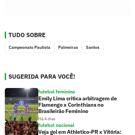
TUDO SOBRE
Campeonato Paulista
Palmeiras
Santos
SUGERIDA PARA VOCÊ!
futebol feminino
Emily Lima critica arbitragem de
Flamengo x Corinthians no
Brasileirão Feminino
Há 4 dias
futebol nacional
Veja gol em Athletico-PR x Vitória: