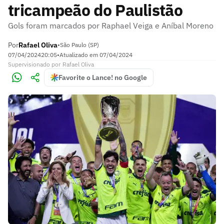
tricampeão do Paulistão
Gols foram marcados por Raphael Veiga e Aníbal Moreno
Por
Rafael Oliva
•
São Paulo (SP)
07/04/2024
20:05
•
Atualizado em
07/04/2024
Supervisionado
por
Rafael Oliva
Favorite o Lance! no Google