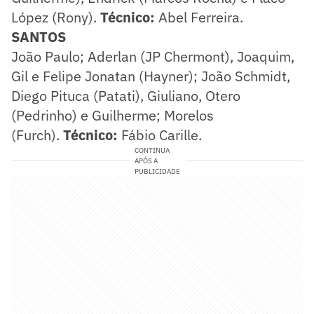
López (Rony).
Técnico:
Abel Ferreira.
SANTOS
João Paulo; Aderlan (JP Chermont), Joaquim,
Gil e Felipe Jonatan (Hayner); João Schmidt,
Diego Pituca (Patati), Giuliano, Otero
(Pedrinho) e Guilherme; Morelos
(Furch).
Técnico:
Fábio Carille.
CONTINUA
APÓS A
PUBLICIDADE