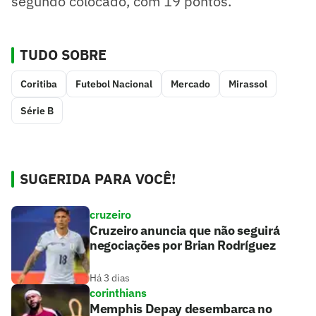
segundo colocado, com 19 pontos.
TUDO SOBRE
Coritiba
Futebol Nacional
Mercado
Mirassol
Série B
SUGERIDA PARA VOCÊ!
cruzeiro
Cruzeiro anuncia que não seguirá
negociações por Brian Rodríguez
Há 3 dias
corinthians
Memphis Depay desembarca no