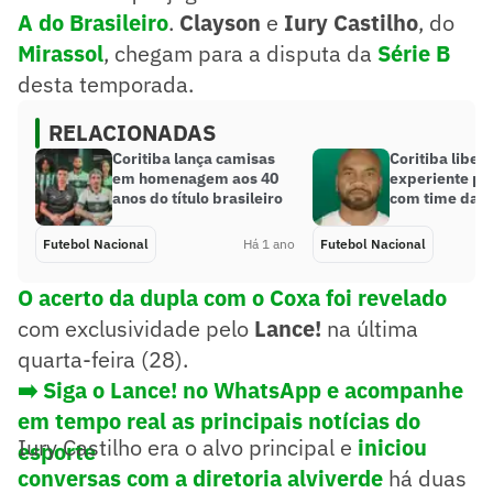
A do Brasileiro
.
Clayson
e
Iury Castilho
, do
Mirassol
, chegam para a disputa da
Série B
desta temporada.
RELACIONADAS
Coritiba lança camisas
Coritiba liber
em homenagem aos 40
experiente pa
anos do título brasileiro
com time da S
Futebol Nacional
Há 1 ano
Futebol Nacional
O acerto da dupla com o Coxa foi revelado
com exclusividade pelo
Lance!
na última
quarta-feira (28).
➡️ Siga o Lance! no WhatsApp e acompanhe
em tempo real as principais notícias do
Iury Castilho era o alvo principal e
iniciou
esporte
conversas com a diretoria alviverde
há duas