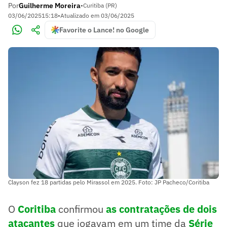
Por
Guilherme Moreira
•
Curitiba (PR)
03/06/2025
15:18
•
Atualizado em
03/06/2025
Favorite o Lance! no Google
Clayson fez 18 partidas pelo Mirassol em 2025. Foto: JP Pacheco/Coritiba
O
Coritiba
confirmou
as contratações de dois
atacantes
que jogavam em um time da
Série