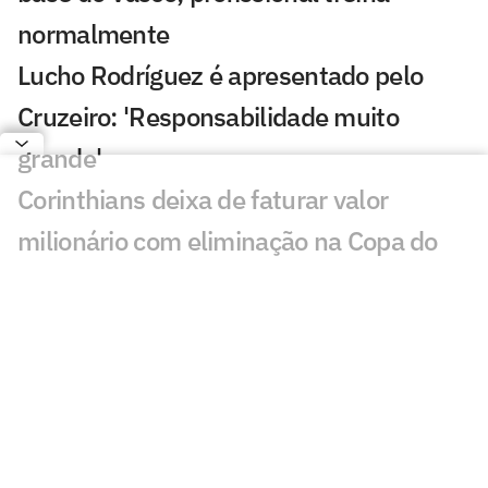
normalmente
Lucho Rodríguez é apresentado pelo
Cruzeiro: 'Responsabilidade muito
grande'
Corinthians deixa de faturar valor
milionário com eliminação na Copa do
Brasil
Flamengo anuncia nova plataforma de
negócios e reposicionamento de marca
Diretor vê elenco do Atlético competitivo
mas não descarta novas movimentações