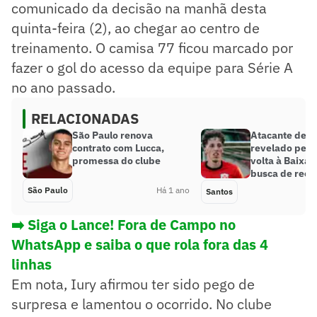
comunicado da decisão na manhã desta
quinta-feira (2), ao chegar ao centro de
treinamento. O camisa 77 ficou marcado por
fazer o gol do acesso da equipe para Série A
no ano passado.
RELACIONADAS
São Paulo renova
Atacante de ‘m
contrato com Lucca,
revelado pelo
promessa do clube
volta à Baixa
busca de rec
São Paulo
Há 1 ano
Santos
➡️ Siga o Lance! Fora de Campo no
WhatsApp e saiba o que rola fora das 4
linhas
Em nota, Iury afirmou ter sido pego de
surpresa e lamentou o ocorrido. No clube