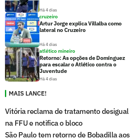
Há 4 dias
cruzeiro
Artur Jorge explica Villalba como
lateral no Cruzeiro
Há 4 dias
atlético mineiro
Retorno: As opções de Domínguez
para escalar o Atlético contra o
Juventude
Há 4 dias
MAIS LANCE!
Vitória reclama de tratamento desigual
na FFU e notifica o bloco
São Paulo tem retorno de Bobadilla aos