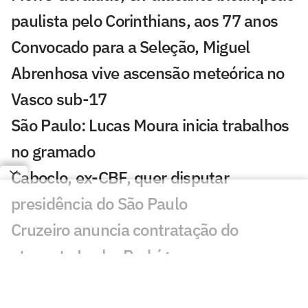
paulista pelo Corinthians, aos 77 anos
Convocado para a Seleção, Miguel
Abrenhosa vive ascensão meteórica no
Vasco sub-17
São Paulo: Lucas Moura inicia trabalhos
no gramado
Caboclo, ex-CBF, quer disputar
presidência do São Paulo
Cruzeiro anuncia contratação do
atacante Lucho Rodríguez
Neymar dispara contra Casagrande: