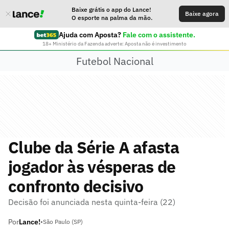
Baixe grátis o app do Lance!
Baixe agora
O esporte na palma da mão.
Ajuda com Aposta?
Fale com o assistente.
18+ Ministério da Fazenda adverte: Aposta não é investimento
Futebol Nacional
Clube da Série A afasta
jogador às vésperas de
confronto decisivo
Decisão foi anunciada nesta quinta-feira (22)
Por
Lance!
•
São Paulo (SP)