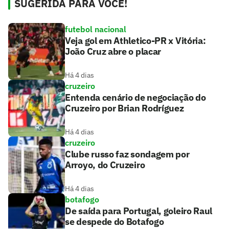
SUGERIDA PARA VOCÊ!
futebol nacional
Veja gol em Athletico-PR x Vitória:
João Cruz abre o placar
Há 4 dias
cruzeiro
Entenda cenário de negociação do
Cruzeiro por Brian Rodríguez
Há 4 dias
cruzeiro
Clube russo faz sondagem por
Arroyo, do Cruzeiro
Há 4 dias
botafogo
De saída para Portugal, goleiro Raul
se despede do Botafogo