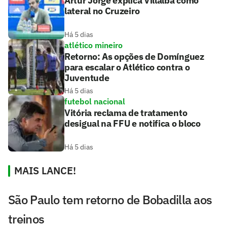
Artur Jorge explica Villalba como
lateral no Cruzeiro
Há 5 dias
atlético mineiro
Retorno: As opções de Domínguez
para escalar o Atlético contra o
Juventude
Há 5 dias
futebol nacional
Vitória reclama de tratamento
desigual na FFU e notifica o bloco
Há 5 dias
MAIS LANCE!
São Paulo tem retorno de Bobadilla aos
treinos