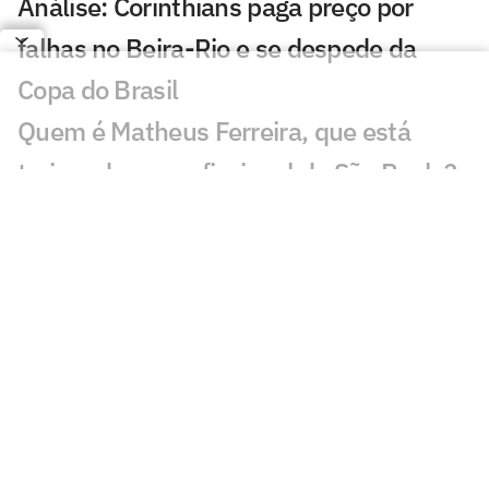
Análise: Corinthians paga preço por
falhas no Beira-Rio e se despede da
Copa do Brasil
Quem é Matheus Ferreira, que está
treinando no profissional do São Paulo?
Lyanco recupera alto nível e retoma
protagonismo no Atlético: 'Cabeça e
corpo bons'
Primeiro jogador peruano a atuar no
Brasil
Corinthians trabalha para ter Memphis
contra o Rosario Central