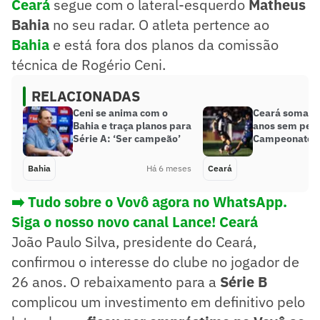
Ceará
segue com o lateral-esquerdo
Matheus
Bahia
no seu radar. O atleta pertence ao
Bahia
e está fora dos planos da comissão
técnica de Rogério Ceni.
RELACIONADAS
Ceni se anima com o
Ceará soma qu
Bahia e traça planos para
anos sem perd
Série A: ‘Ser campeão’
Campeonato 
Bahia
Há 6 meses
Ceará
➡️ Tudo sobre o Vovô agora no WhatsApp.
Siga o nosso novo canal Lance! Ceará
João Paulo Silva, presidente do Ceará,
confirmou o interesse do clube no jogador de
26 anos. O rebaixamento para a
Série B
complicou um investimento em definitivo pelo