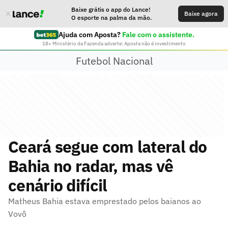
Baixe grátis o app do Lance!
Baixe agora
O esporte na palma da mão.
Ajuda com Aposta?
Fale com o assistente.
18+ Ministério da Fazenda adverte: Aposta não é investimento
Futebol Nacional
Ceará segue com lateral do
Bahia no radar, mas vê
cenário difícil
Matheus Bahia estava emprestado pelos baianos ao
Vovô