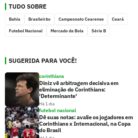
TUDO SOBRE
Bahia
Brasileirão
Campeonato Cearense
Ceará
Futebol Nacional
Mercado da Bola
Série B
SUGERIDA PARA VOCÊ!
corinthians
Diniz vê arbitragem decisiva em
eliminação do Corinthians:
'Determinante'
Há 1 dia
futebol nacional
Dê suas notas: avalie os jogadores em
Corinthians x Internacional, na Copa
do Brasil
Há 1 dia