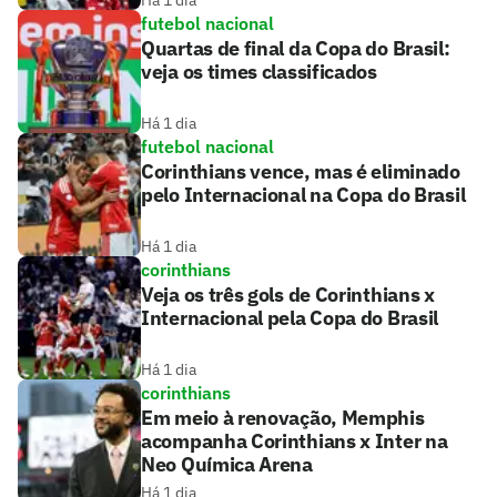
futebol nacional
Quartas de final da Copa do Brasil:
veja os times classificados
Há 1 dia
futebol nacional
Corinthians vence, mas é eliminado
pelo Internacional na Copa do Brasil
Há 1 dia
corinthians
Veja os três gols de Corinthians x
Internacional pela Copa do Brasil
Há 1 dia
corinthians
Em meio à renovação, Memphis
acompanha Corinthians x Inter na
Neo Química Arena
Há 1 dia