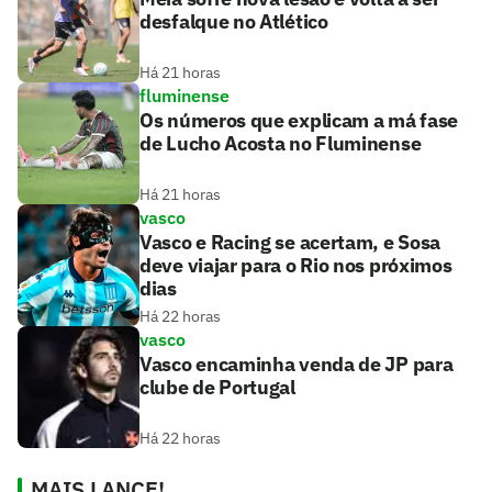
desfalque no Atlético
Há 21 horas
fluminense
Os números que explicam a má fase
de Lucho Acosta no Fluminense
Há 21 horas
vasco
Vasco e Racing se acertam, e Sosa
deve viajar para o Rio nos próximos
dias
Há 22 horas
vasco
Vasco encaminha venda de JP para
clube de Portugal
Há 22 horas
MAIS LANCE!