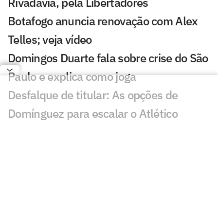
Rivadavia, pela Libertadores
Botafogo anuncia renovação com Alex
Telles; veja vídeo
Domingos Duarte fala sobre crise do São
Paulo e explica como joga
Desfalque de titular: As opções de
Domínguez para escalar o Atlético
contra o Remo
AO VIVO: Assista à apresentação de
Domingos Duarte no São Paulo
Em meio ao interesse do Flamengo,
técnico do Zenit comenta situação de