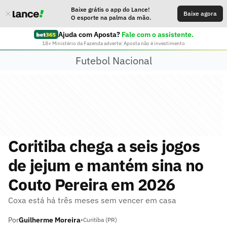
Baixe grátis o app do Lance!
Baixe agora
O esporte na palma da mão.
Ajuda com Aposta?
Fale com o assistente.
18+ Ministério da Fazenda adverte: Aposta não é investimento
Futebol Nacional
Coritiba chega a seis jogos
de jejum e mantém sina no
Couto Pereira em 2026
Coxa está há três meses sem vencer em casa
Por
Guilherme Moreira
•
Curitiba (PR)