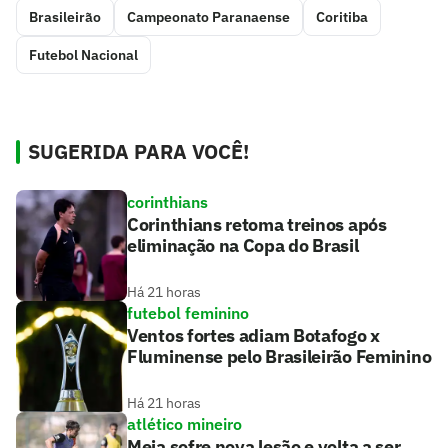
Brasileirão
Campeonato Paranaense
Coritiba
Futebol Nacional
SUGERIDA PARA VOCÊ!
corinthians
Corinthians retoma treinos após
eliminação na Copa do Brasil
Há 21 horas
futebol feminino
Ventos fortes adiam Botafogo x
Fluminense pelo Brasileirão Feminino
Há 21 horas
atlético mineiro
Meia sofre nova lesão e volta a ser