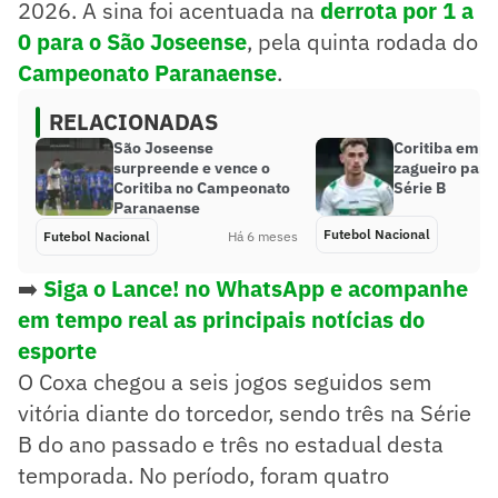
2026. A sina foi acentuada na
d
errota por 1 a
0 para o São Joseense
, pela quinta rodada do
Campeonato Paranaens
e
.
RELACIONADAS
São Joseense
Coritiba empr
surpreende e vence o
zagueiro para
Coritiba no Campeonato
Série B
Paranaense
Futebol Nacional
Futebol Nacional
Há 6 meses
➡️
Siga o Lance! no WhatsApp e acompanhe
em tempo real as principais notícias do
esporte
O Coxa chegou a seis jogos seguidos sem
vitória diante do torcedor, sendo três na Série
B do ano passado e três no estadual desta
temporada. No período, foram quatro