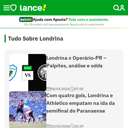
Ajuda com Aposta?
Fale com o assistente.
18+ Ministério da Fazenda adverte: Aposta não é investimento
Tudo Sobre Londrina
Londrina x Operário-PR –
Palpites, análise e odds
06/03/2026
07:00
Com quatro gols, Londrina e
Athletico empatam na ida da
semifinal do Paranaense
15/02/2026
20:29