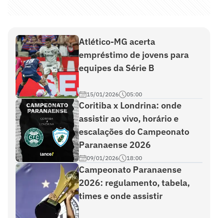
Atlético-MG acerta
empréstimo de jovens para
equipes da Série B
15/01/2026
05:00
Coritiba x Londrina: onde
assistir ao vivo, horário e
escalações do Campeonato
Paranaense 2026
09/01/2026
18:00
Campeonato Paranaense
2026: regulamento, tabela,
times e onde assistir