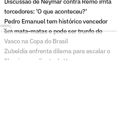
Discussão de Neymar contra Remo irrita
torcedores: 'O que aconteceu?'
Pedro Emanuel tem histórico vencedor
em mata-matas e pode ser trunfo do
Vasco na Copa do Brasil
Zubeldía enfrenta dilema para escalar o
Fluminense diante do Vasco
Gestão Esportiva na Prática: quem lidera
o futebol na era das redes?
Como Iago pode se encaixar no
esquema de Dorival no São Paulo?
Cruzeiro tem problemas com bolas