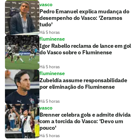
vasco
Pedro Emanuel explica mudança do
desempenho do Vasco: 'Zeramos
tudo'
Há 5 horas
fluminense
Igor Rabello reclama de lance em gol
do Vasco sobre o Fluminense
Há 5 horas
fluminense
Zubeldía assume responsabilidade
por eliminação do Fluminense
Há 5 horas
vasco
Brenner celebra gols e admite dívida
com a torcida do Vasco: 'Devo um
pouco'
Há 5 horas