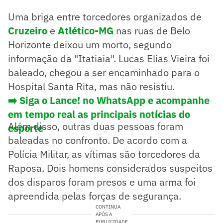
Uma briga entre torcedores organizados de
Cruzeiro
e
Atlético-MG
nas ruas de Belo
Horizonte deixou um morto, segundo
informação da "Itatiaia". Lucas Elias Vieira foi
baleado, chegou a ser encaminhado para o
Hospital Santa Rita, mas não resistiu.
➡️ Siga o Lance! no WhatsApp e acompanhe
em tempo real as principais notícias do
Além disso, outras duas pessoas foram
esporte
baleadas no confronto. De acordo com a
Polícia Militar, as vítimas são torcedores da
Raposa. Dois homens considerados suspeitos
dos disparos foram presos e uma arma foi
apreendida pelas forças de segurança.
CONTINUA
APÓS A
PUBLICIDADE