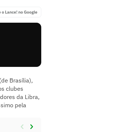
e o Lance! no Google
e Brasília),
os clubes
dores da Libra,
ssimo pela