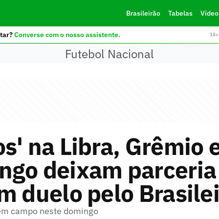
Brasileirão
Tabelas
Vídeo
tar?
Converse com o nosso assistente.
18+ 
Futebol Nacional
s' na Libra, Grêmio 
ngo deixam parceria
m duelo pelo Brasile
em campo neste domingo