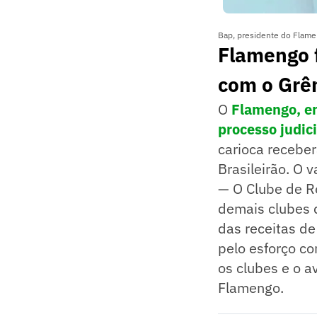
Bap, presidente do Flamen
Flamengo f
com o Grê
O
Flamengo, en
processo judici
carioca receber
Brasileirão. O 
— O Clube de R
demais clubes d
das receitas de
pelo esforço co
os clubes e o a
Flamengo.