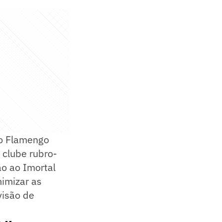
 o Flamengo
 clube rubro-
o ao Imortal
nimizar as
visão de