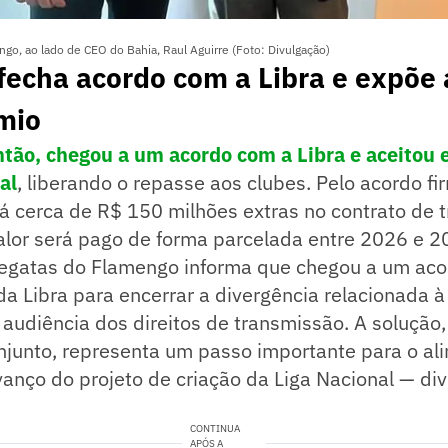
go, ao lado de CEO do Bahia, Raul Aguirre (Foto: Divulgação)
echa acordo com a Libra e expõe 
mio
tão, chegou a um acordo com a Libra e aceitou e
al
, liberando o repasse aos clubes. Pelo acordo fi
á cerca de R$ 150 milhões extras no contrato de 
valor será pago de forma parcelada entre 2026 e 2
egatas do Flamengo informa que chegou a um aco
a Libra para encerrar a divergência relacionada à 
 audiência dos direitos de transmissão. A solução,
njunto, representa um passo importante para o al
vanço do projeto de criação da Liga Nacional — di
CONTINUA
APÓS A