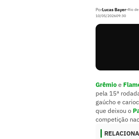
Por
Lucas Bayer
•
Rio de
10/05/2026
09:30
Grêmio
e
Flam
pela 15ª rodad
gaúcho e carioc
que deixou o
P
competição nac
RELACION