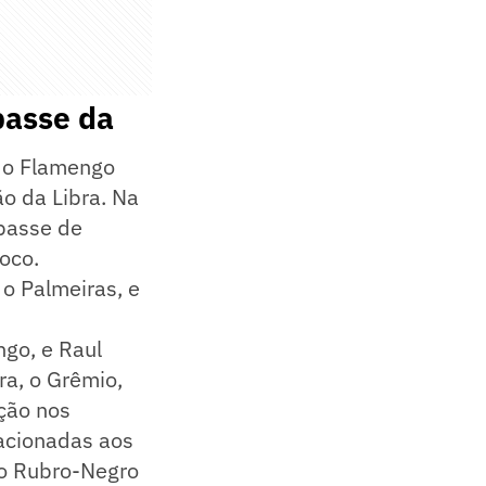
passe da
, o Flamengo
o da Libra. Na
epasse de
oco.
o Palmeiras, e
go, e Raul
ra, o Grêmio,
ção nos
lacionadas aos
lo Rubro-Negro