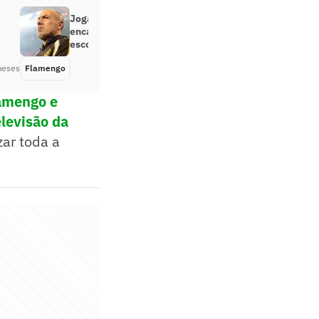
Jogador retorna ao Rio e não
encara o Grêmio; Flamengo
escolhe substituto
meses
Flamengo
Há 2 meses
lamengo e
elevisão da
zar toda a