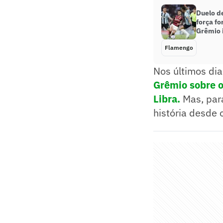
Duelo d
força fo
Grêmio 
Flamengo
Nos últimos di
Grêmio sobre o
Libra.
Mas, par
história desde o