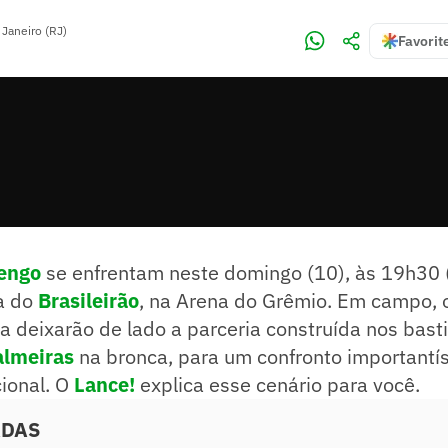
 Janeiro (RJ)
Favorit
engo
se enfrentam neste domingo (10), às 19h30 (d
a do
Brasileirão
, na Arena do Grêmio. Em campo, 
a deixarão de lado a parceria construída nos basti
almeiras
na bronca, para um confronto importantí
ional. O
Lance!
explica esse cenário para você.
ADAS