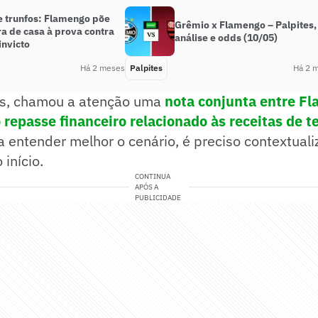
e trunfos: Flamengo põe
Grêmio x Flamengo – Palpites,
ra de casa à prova contra
análise e odds (10/05)
invicto
Há 2 meses
Palpites
Há 2 
as, chamou a atenção uma
nota conjunta entre F
 repasse financeiro relacionado às receitas de t
a entender melhor o cenário, é preciso contextuali
 início.
CONTINUA
APÓS A
PUBLICIDADE