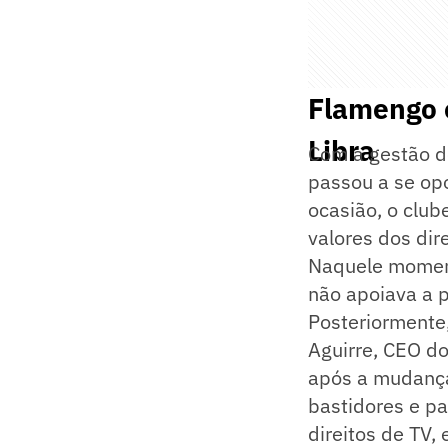
Flamengo e
Libra
Com a gestão d
passou a se opo
ocasião, o club
valores dos dir
Naquele moment
não apoiava a 
Posteriormente
Aguirre, CEO d
após a mudança
bastidores e pa
direitos de TV