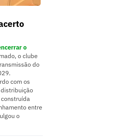
acerto
ncerrar o
rmado, o clube
transmissão do
029.
rdo com os
distribuição
 construída
inhamento entre
vulgou o