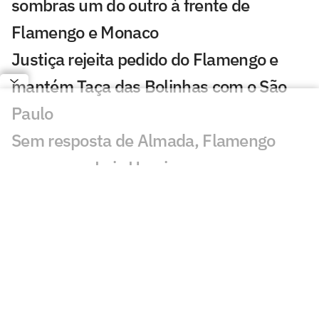
sombras um do outro à frente de
Flamengo e Monaco
Justiça rejeita pedido do Flamengo e
mantém Taça das Bolinhas com o São
Paulo
Sem resposta de Almada, Flamengo
avança por Luiz Henrique e prepara
proposta milionária
Almada, Luiz Henrique e Danilo: Braune
é sincero sobre negociações
Gávea ou Núñez? Os bastidores da
novela de Thiago Almada entre