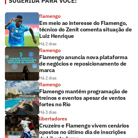
SUGERIDA PARA VOCÊ!
flamengo
Em meio ao interesse do Flamengo,
técnico do Zenit comenta situação de
Luiz Henrique
Há 2 dias
flamengo
Flamengo anuncia nova plataforma
de negócios e reposicionamento de
marca
Há 2 dias
flamengo
Flamengo mantém programação de
treinos e eventos apesar de ventos
fortes no Rio
Há 3 dias
libertadores
Cruzeiro e Flamengo vivem cenários
opostos no último dia de inscrições