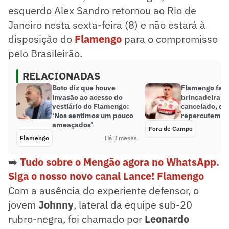
esquerdo Alex Sandro retornou ao Rio de
Janeiro nesta sexta-feira (8) e não estará à
disposição do
Flamengo
para o compromisso
pelo Brasileirão.
RELACIONADAS
Boto diz que houve
Flamengo faz
invasão ao acesso do
brincadeira c
vestiário do Flamengo:
cancelado, e 
‘Nos sentimos um pouco
repercutem: ‘
ameaçados’
Fora de Campo
Flamengo
Há 3 meses
➡️
Tudo sobre o Mengão agora no WhatsApp.
Siga o nosso novo canal Lance! Flamengo
Com a ausência do experiente defensor, o
jovem
Johnny
, lateral da equipe sub-20
rubro-negra, foi chamado por
Leonardo