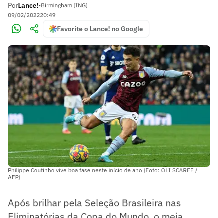
Por
Lance!
•
Birmingham (ING)
09/02/2022
20:49
Favorite o Lance! no Google
Philippe Coutinho vive boa fase neste início de ano (Foto: OLI SCARFF /
AFP)
Após brilhar pela Seleção Brasileira nas
Eliminatórias da Copa do Mundo, o meia