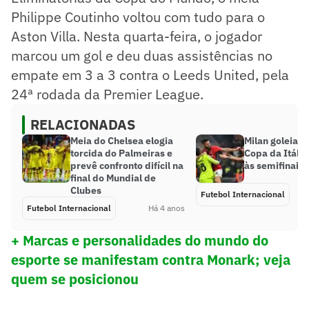
Philippe Coutinho voltou com tudo para o
Aston Villa. Nesta quarta-feira, o jogador
marcou um gol e deu duas assistências no
empate em 3 a 3 contra o Leeds United, pela
24ª rodada da Premier League.
RELACIONADAS
Meia do Chelsea elogia
Milan goleia L
torcida do Palmeiras e
Copa da Itália
prevê confronto difícil na
às semifinais 
final do Mundial de
Clubes
Futebol Internacional
Futebol Internacional
Há 4 anos
+ Marcas e personalidades do mundo do
esporte se manifestam contra Monark; veja
quem se posicionou