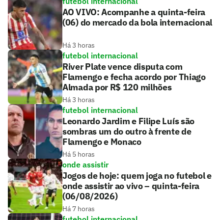
futebol internacional
AO VIVO: Acompanhe a quinta-feira
(06) do mercado da bola internacional
Há 3 horas
futebol internacional
River Plate vence disputa com
Flamengo e fecha acordo por Thiago
Almada por R$ 120 milhões
Há 3 horas
futebol internacional
Leonardo Jardim e Filipe Luís são
sombras um do outro à frente de
Flamengo e Monaco
Há 5 horas
onde assistir
Jogos de hoje: quem joga no futebol e
onde assistir ao vivo – quinta-feira
(06/08/2026)
Há 7 horas
futebol internacional