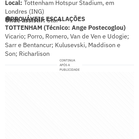
Local:
Tottenham Hotspur Stadium, em
Londres (ING)
⚽PROVÁVEIS ESCALAÇÕES
Onde assistir:
Star+
TOTTENHAM (Técnico: Ange Postecoglou)
Vicario; Porro, Romero, Van de Ven e Udogie;
Sarr e Bentancur; Kulusevski, Maddison e
Son; Richarlison
CONTINUA
APÓS A
PUBLICIDADE