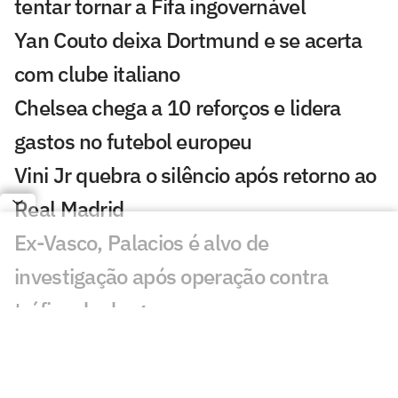
tentar tornar a Fifa ingovernável
Yan Couto deixa Dortmund e se acerta
com clube italiano
Chelsea chega a 10 reforços e lidera
gastos no futebol europeu
Vini Jr quebra o silêncio após retorno ao
Real Madrid
Ex-Vasco, Palacios é alvo de
investigação após operação contra
tráfico de drogas
Cidades-sede dos EUA cobram Fifa por
promessa milionária feita para a Copa do