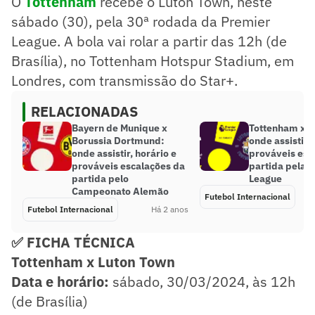
O
Tottenham
recebe o Luton Town, neste
sábado (30), pela 30ª rodada da Premier
League. A bola vai rolar a partir das 12h (de
Brasília), no Tottenham Hotspur Stadium, em
Londres, com transmissão do Star+.
RELACIONADAS
Bayern de Munique x
Tottenham x L
Borussia Dortmund:
onde assistir, 
onde assistir, horário e
prováveis esc
prováveis escalações da
partida pela 
partida pelo
League
Campeonato Alemão
Futebol Internacional
Futebol Internacional
Há 2 anos
✅ FICHA TÉCNICA
Tottenham x Luton Town
Data e horário:
sábado, 30/03/2024, às 12h
(de Brasília)