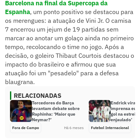
Barcelona na final da Supercopa da
Espanha
, um ponto positivo se destacou para
os merengues: a atuação de Vini Jr. O camisa
7 encerrou um jejum de 19 partidas sem
marcar ao anotar um golaço ainda no primeiro
tempo, recolocando o time no jogo. Após a
decisão, o goleiro Thibaut Courtois destacou o
impacto do brasileiro e afirmou que sua
atuação foi um "pesadelo" para a defesa
blaugrana.
RELACIONADAS
Torcedores do Barça
Endrick vira 
levantam debate sobre
imprensa eur
Raphinha: ‘Maior que
gol na estreia:
Neymar?’
enjaulado’
Fora de Campo
Há 6 meses
Futebol Internacional