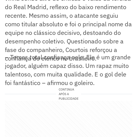
do Real Madrid, reflexo do baixo rendimento
recente. Mesmo assim, o atacante seguiu
como titular absoluto e foi o principal nome da
equipe no clássico decisivo, destoando do
desempenho coletivo. Questionado sobre a
fase do companheiro, Courtois reforçou a
– Temos total confiança nele. Ele é um grande
confiança do elenco no brasileiro.
jogador, alguém capaz disso. Um rapaz muito
talentoso, com muita qualidade. E o gol dele
foi fantástico – afirmou o goleiro.
CONTINUA
APÓS A
PUBLICIDADE