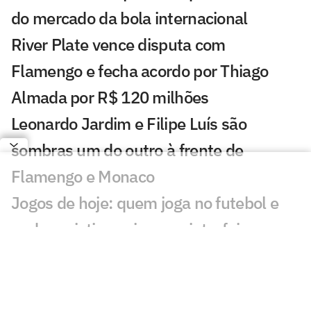
do mercado da bola internacional
River Plate vence disputa com
Flamengo e fecha acordo por Thiago
Almada por R$ 120 milhões
Leonardo Jardim e Filipe Luís são
sombras um do outro à frente de
Flamengo e Monaco
Jogos de hoje: quem joga no futebol e
onde assistir ao vivo – quinta-feira
(06/08/2026)
Messi brilha em primeiro jogo como
titular no Inter Miami pós-Copa