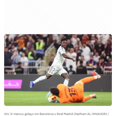
Vini Jr marcou golaço em Barcelona x Real Madrid (Haitham AL-SHUKAIRI /