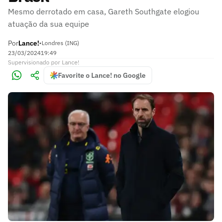
Mesmo derrotado em casa, Gareth Southgate elogiou
atuação da sua equipe
Por
Lance!
•
Londres (ING)
23/03/2024
19:49
Supervisionado
por
Lance!
Favorite o Lance! no Google