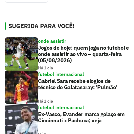
SUGERIDA PARA VOCÊ!
onde assistir
Jogos de hoje: quem joga no futebol e
onde assistir ao vivo – quarta-feira
(05/08/2026)
Há 1 dia
futebol internacional
Gabriel Sara recebe elogios de
técnico do Galatasaray: 'Pulmão'
Há 1 dia
futebol internacional
Ex-Vasco, Evander marca golaço em
Cincinnati x Pachuca; veja