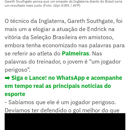
Gareth Southgate pensa que um empate da Inglaterra diante do Brasil seria
um resultado mais justo (Foto: Glyn KIRK / AFP)
O técnico da Inglaterra, Gareth Southgate, foi
mais um a elogiar a atuação de Endrick na
vitória da Seleção Brasileira em amistoso,
embora tenha economizado nas palavras para
se referir ao atleta do
Palmeiras
. Nas
palavras do treinador, o jovem é "um jogador
perigoso".
➡️ Siga o Lance! no WhatsApp e acompanhe
em tempo real as principais notícias do
esporte
- Sabíamos que ele é um jogador perigoso.
Devíamos ter defendido o gol melhor do que
fizemos, ele está em um momento brilhante.