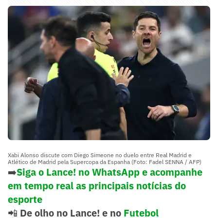
Xabi Alonso discute com Diego Simeone no duelo entre Real Madrid e
Atlético de Madrid pela Supercopa da Espanha (Foto: Fadel SENNA / AFP)
➡️
Siga o Lance! no WhatsApp e acompanhe
em tempo real as principais notícias do
esporte
📲
De olho no Lance! e no
Futebol