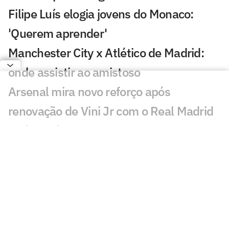
Filipe Luís elogia jovens do Monaco:
'Querem aprender'
Manchester City x Atlético de Madrid:
onde assistir ao amistoso
Arsenal mira novo reforço após
renovação de Vini Jr com o Real Madrid
Análise tática do Guffo: como encaixar
Rodri no Barcelona?
'Herói' do Barcelona vira rival de Messi e
Suárez na MLS
Em meio ao interesse do Flamengo,
técnico do Zenit comenta situação de