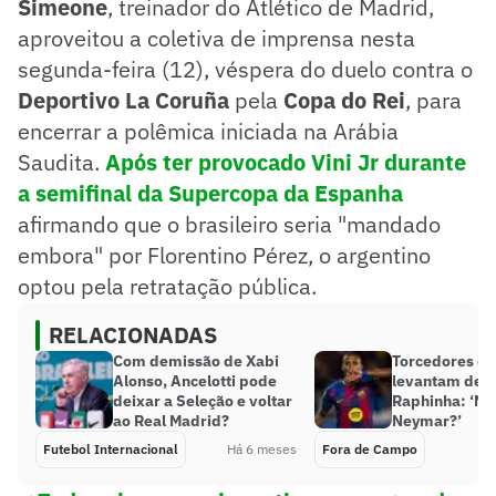
Simeone
, treinador do Atlético de Madrid,
aproveitou a coletiva de imprensa nesta
segunda-feira (12), véspera do duelo contra o
Deportivo La Coruña
pela
Copa do Rei
, para
encerrar a polêmica iniciada na Arábia
Saudita.
Após ter provocado Vini Jr durante
a semifinal da Supercopa da Espanha
afirmando que o brasileiro seria "mandado
embora" por Florentino Pérez, o argentino
optou pela retratação pública.
RELACIONADAS
Com demissão de Xabi
Torcedores do
Alonso, Ancelotti pode
levantam deb
deixar a Seleção e voltar
Raphinha: ‘Ma
ao Real Madrid?
Neymar?’
Futebol Internacional
Há 6 meses
Fora de Campo