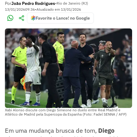
Por
João Pedro Rodrigues
•
Rio de Janeiro (RJ)
13/01/2026
09:36
•
Atualizado em
13/01/2026
Favorite o Lance! no Google
Xabi Alonso discute com Diego Simeone no duelo entre Real Madrid e
Atlético de Madrid pela Supercopa da Espanha (Foto: Fadel SENNA / AFP)
Em uma mudança brusca de tom,
Diego