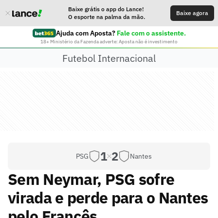
Baixe grátis o app do Lance!
Baixe agora
O esporte na palma da mão.
Ajuda com Aposta?
Fale com o assistente.
18+ Ministério da Fazenda adverte: Aposta não é investimento
Futebol Internacional
1
2
PSG
Nantes
Sem Neymar, PSG sofre
virada e perde para o Nantes
pelo Francês