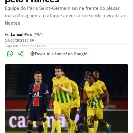
Equipe do Paris Saint-Germain sai na frente do placar,
mas não aguenta o ataque adversário e cede a virada ao
Nantes
Por
Lance!
•
Paris (FRA)
14/03/2021
18:59
Supervisionado
por
Lance!
Favorite o Lance! no Google