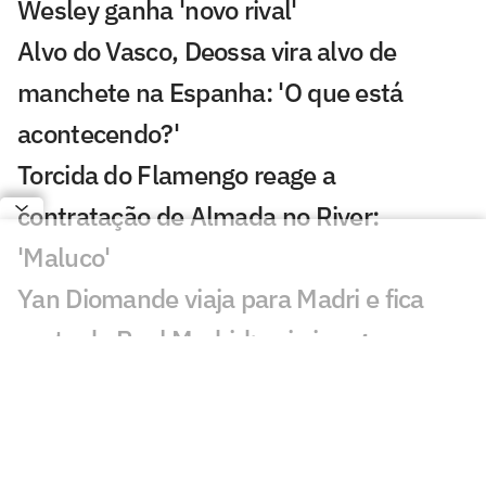
Wesley ganha 'novo rival'
Alvo do Vasco, Deossa vira alvo de
manchete na Espanha: 'O que está
acontecendo?'
Torcida do Flamengo reage a
contratação de Almada no River:
'Maluco'
Yan Diomande viaja para Madri e fica
perto do Real Madrid; veja imagens
AO VIVO: Acompanhe a quinta-feira (06)
do mercado da bola internacional
River Plate vence disputa com